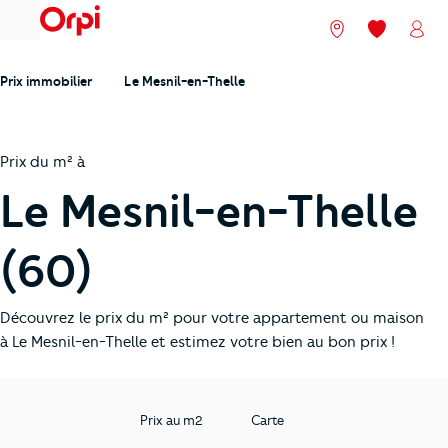
menu
Nos agences
Mes favori
Mon
Prix immobilier
Le Mesnil-en-Thelle
Prix du m² à
Le Mesnil-en-Thelle
(60)
Découvrez le prix du m² pour votre appartement ou maison
à Le Mesnil-en-Thelle et estimez votre bien au bon prix !
Prix au m2
Carte