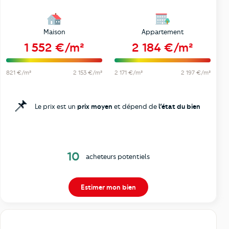
Maison
Appartement
1 552 €/m²
2 184 €/m²
821 €/m²
2 153 €/m²
2 171 €/m²
2 197 €/m²
📌
Le prix est un
prix moyen
et dépend de
l’état du bien
10
acheteurs potentiels
Estimer mon bien