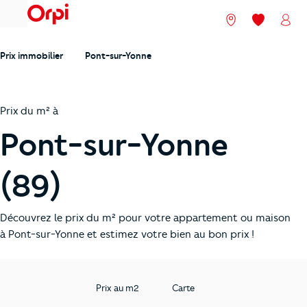
menu
Nos agences
Mes favori
Mon
Prix immobilier
Pont-sur-Yonne
Prix du m² à
Pont-sur-Yonne
(89)
Découvrez le prix du m² pour votre appartement ou maison
à Pont-sur-Yonne et estimez votre bien au bon prix !
Prix au m2
Carte