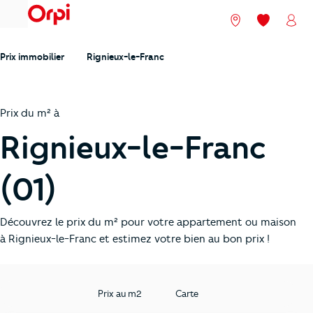
menu
Nos agences
Mes favori
Mon
Prix immobilier
Rignieux-le-Franc
Prix du m² à
Rignieux-le-Franc
(01)
Découvrez le prix du m² pour votre appartement ou maison
à Rignieux-le-Franc et estimez votre bien au bon prix !
Prix au m2
Carte