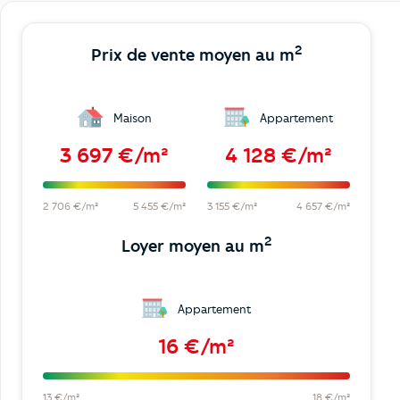
2
Prix de vente moyen au m
Maison
Appartement
3 697 €/m²
4 128 €/m²
2 706 €/m²
5 455 €/m²
3 155 €/m²
4 657 €/m²
2
Loyer moyen au m
Appartement
16 €/m²
13 €/m²
18 €/m²