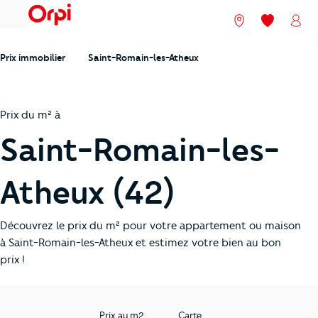
menu
Nos agences
Mes favori
Mon
Prix immobilier
Saint-Romain-les-Atheux
Prix du m² à
Saint-Romain-les-
Atheux (42)
Découvrez le prix du m² pour votre appartement ou maison
à Saint-Romain-les-Atheux et estimez votre bien au bon
prix !
Prix au m2
Carte