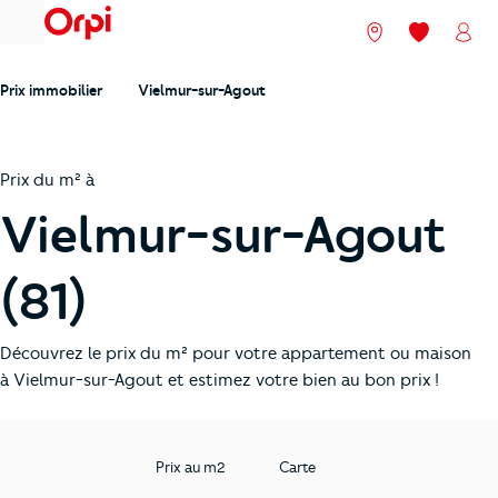
menu
Nos agences
Mes favori
Mon
Prix immobilier
Vielmur-sur-Agout
Prix du m² à
Vielmur-sur-Agout
(81)
Découvrez le prix du m² pour votre appartement ou maison
à Vielmur-sur-Agout et estimez votre bien au bon prix !
Prix au m2
Carte