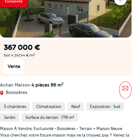
Exclusivité
Favoris
367 000 €
2
Soit 4 267,44 €/m
Vente
2
Achat Maison
4 pièces 86 m
Mess
Boissières
3 chambres
Climatisation
Neuf
Exposition : Sud
Jardin
Surface du terrain : 778 m²
Maison À Vendre. Exclusivité - Boissières - Terrain + Maison Neuve
Vous cherchez votre future maison mais ne la trouvez pas ? Venez la