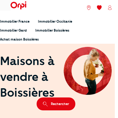
menu
Nos agences
Mes favori
Mon
Immobilier France
Immobilier Occitanie
Immobilier Gard
Immobilier Boissières
Achat maison Boissières
Maisons à
vendre à
Boissières
Rechercher