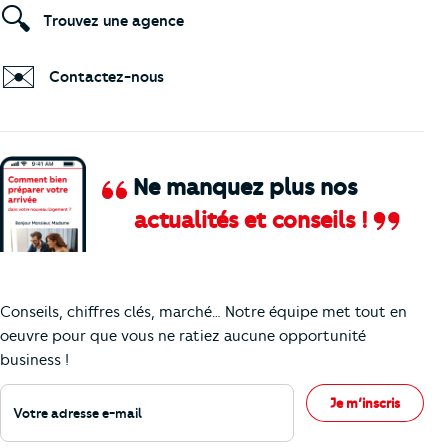
🔍
Trouvez une agence
✉️
Contactez-nous
Ne manquez plus nos
actualités et conseils !
Comment je vais faire pour suivre le marc
Conseils, chiffres clés, marché… Notre équipe met tout en
oeuvre pour que vous ne ratiez aucune opportunité
business !
Votre adresse e-mail
Je m’inscris