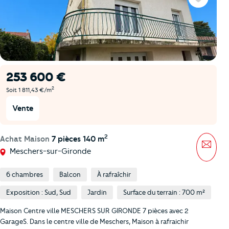
Favoris
253 600 €
2
Soit 1 811,43 €/m
Vente
2
Achat Maison
7 pièces 140 m
Mess
Meschers-sur-Gironde
6 chambres
Balcon
À rafraîchir
Exposition : Sud, Sud
Jardin
Surface du terrain : 700 m²
Maison Centre ville MESCHERS SUR GIRONDE 7 pièces avec 2
GarageS. Dans le centre ville de Meschers, Maison à rafraichir