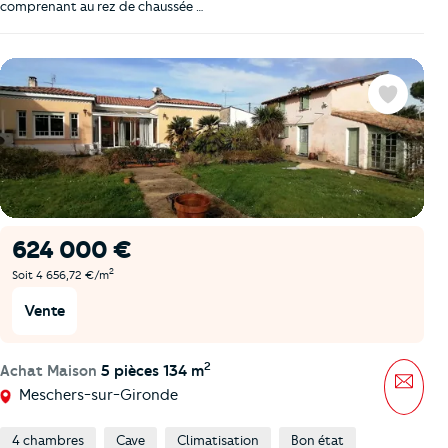
comprenant au rez de chaussée …
Favoris
624 000 €
2
Soit 4 656,72 €/m
Vente
2
Achat Maison
5 pièces 134 m
Mess
Meschers-sur-Gironde
4 chambres
Cave
Climatisation
Bon état