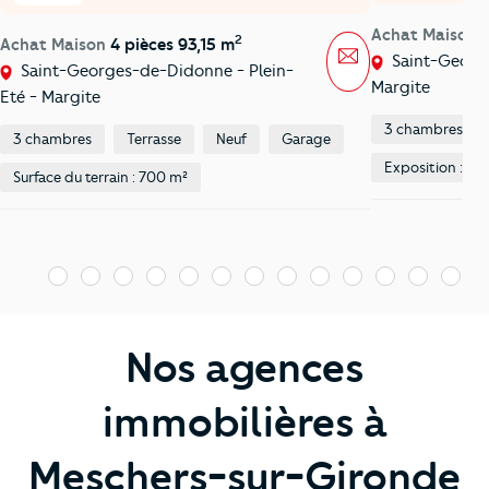
Achat Maison
2
Achat Maison
4 pièces 93,15 m
Message
Saint-George
Saint-Georges-de-Didonne - Plein-
Margite
Eté - Margite
3 chambres
3 chambres
Terrasse
Neuf
Garage
Exposition : Su
Surface du terrain : 700 m²
1
2
3
4
5
6
7
8
9
10
11
12
13
1
Nos agences
immobilières à
Meschers-sur-Gironde