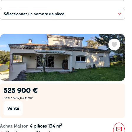
Sélectionnez un nombre de pièce
Favoris
525 900 €
2
Soit 3 924,63 €/m
Vente
2
Achat Maison
4 pièces 134 m
Mess