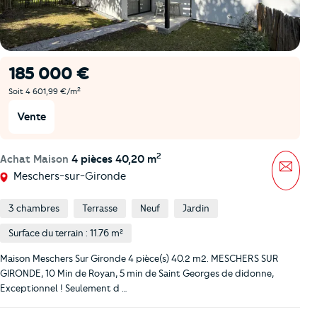
185 000 €
2
Soit 4 601,99 €/m
Vente
2
Achat Maison
4 pièces 40,20 m
Mess
Meschers-sur-Gironde
3 chambres
Terrasse
Neuf
Jardin
Surface du terrain : 11.76 m²
Maison Meschers Sur Gironde 4 pièce(s) 40.2 m2. MESCHERS SUR
GIRONDE, 10 Min de Royan, 5 min de Saint Georges de didonne,
Exceptionnel ! Seulement d …