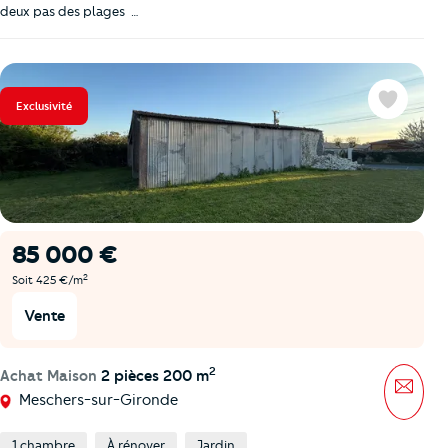
deux pas des plages ️ …
Exclusivité
Favoris
85 000 €
2
Soit 425 €/m
Vente
2
Achat Maison
2 pièces 200 m
Mess
Meschers-sur-Gironde
1 chambre
À rénover
Jardin