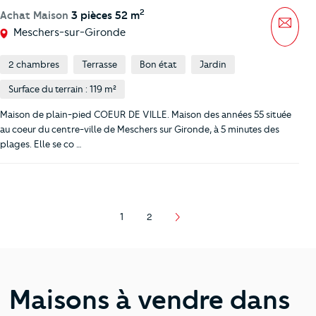
2
Achat Maison
3 pièces 52 m
Mess
Meschers-sur-Gironde
2 chambres
Terrasse
Bon état
Jardin
Surface du terrain : 119 m²
Maison de plain-pied COEUR DE VILLE. Maison des années 55 située
au coeur du centre-ville de Meschers sur Gironde, à 5 minutes des
plages. Elle se co …
1
2
Page
Page
Maisons à vendre dans