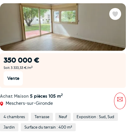
Favoris
350 000 €
2
Soit 3 333,33 €/m
Vente
2
Achat Maison
5 pièces 105 m
Mess
Meschers-sur-Gironde
4 chambres
Terrasse
Neuf
Exposition : Sud, Sud
Jardin
Surface du terrain : 400 m²