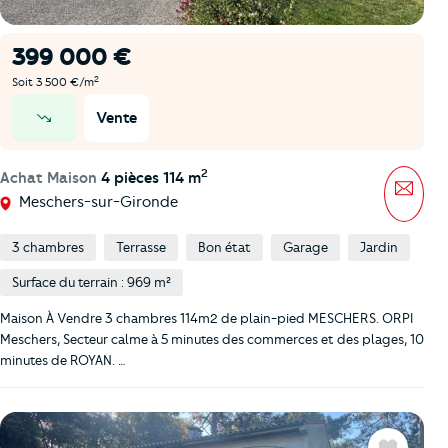
399 000 €
2
Soit 3 500 €/m
Vente
prix en baisse
2
Achat Maison
4 pièces 114 m
Mess
Meschers-sur-Gironde
3 chambres
Terrasse
Bon état
Garage
Jardin
Surface du terrain : 969 m²
Maison À Vendre 3 chambres 114m2 de plain-pied MESCHERS. ORPI
Meschers, Secteur calme à 5 minutes des commerces et des plages, 10
minutes de ROYAN. …