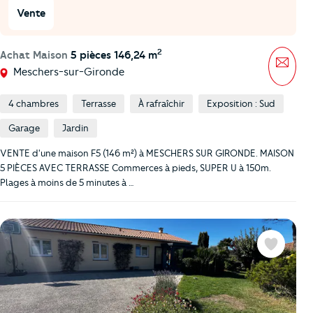
Vente
2
Achat Maison
5 pièces 146,24 m
Mess
Meschers-sur-Gironde
4 chambres
Terrasse
À rafraîchir
Exposition : Sud
Garage
Jardin
VENTE d'une maison F5 (146 m²) à MESCHERS SUR GIRONDE. MAISON
5 PIÈCES AVEC TERRASSE Commerces à pieds, SUPER U à 150m.
Plages à moins de 5 minutes à …
Favoris