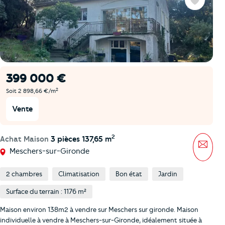
Favoris
399 000 €
2
Soit 2 898,66 €/m
Vente
2
Achat Maison
3 pièces 137,65 m
Mess
Meschers-sur-Gironde
2 chambres
Climatisation
Bon état
Jardin
Surface du terrain : 1176 m²
Maison environ 138m2 à vendre sur Meschers sur gironde. Maison
individuelle à vendre à Meschers-sur-Gironde, idéalement située à