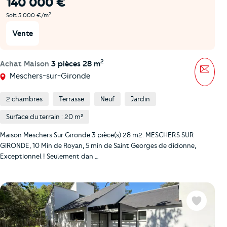
140 000 €
2
Soit 5 000 €/m
Vente
2
Achat Maison
3 pièces 28 m
Mess
Meschers-sur-Gironde
2 chambres
Terrasse
Neuf
Jardin
Surface du terrain : 20 m²
Maison Meschers Sur Gironde 3 pièce(s) 28 m2. MESCHERS SUR
GIRONDE, 10 Min de Royan, 5 min de Saint Georges de didonne,
Exceptionnel ! Seulement dan …
Favoris