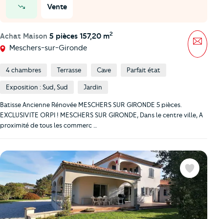
Vente
prix en baisse
2
Achat Maison
5 pièces 157,20 m
Mess
Meschers-sur-Gironde
4 chambres
Terrasse
Cave
Parfait état
Exposition : Sud, Sud
Jardin
Batisse Ancienne Rénovée MESCHERS SUR GIRONDE 5 pièces.
EXCLUSIVITE ORPI ! MESCHERS SUR GIRONDE, Dans le centre ville, A
proximité de tous les commerc …
Favoris