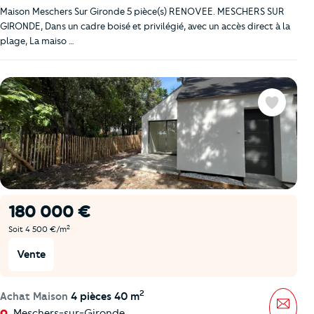
Maison Meschers Sur Gironde 5 pièce(s) RENOVEE. MESCHERS SUR
GIRONDE, Dans un cadre boisé et privilégié, avec un accès direct à la
plage, La maiso …
Favoris
180 000 €
2
Soit 4 500 €/m
Vente
2
Achat Maison
4 pièces 40 m
Mess
Meschers-sur-Gironde