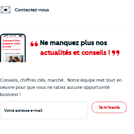
✉️
Contactez-nous
Ne manquez plus nos
actualités et conseils !
Comment je vais faire pour suivre le marc
Conseils, chiffres clés, marché… Notre équipe met tout en
oeuvre pour que vous ne ratiez aucune opportunité
business !
Votre adresse e-mail
Je m’inscris