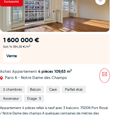
Exclusivité
Favoris
1 600 000 €
2
Soit 14 594,55 €/m
Vente
2
Achat Appartement
4 pièces 109,63 m
Mess
Paris 6 - Notre Dame des Champs
2 chambres
Balcon
Cave
Parfait état
Ascenseur
Etage : 5
Appartement 4 pièces refait à neuf avec 3 balcons. 75006 Port Royal
/ Notre Dame des champs A quelques centaines de mètres des