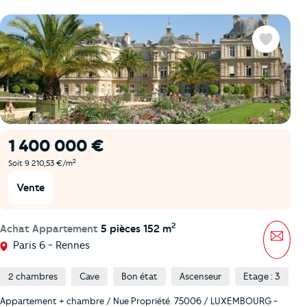
Favoris
1 400 000 €
2
Soit 9 210,53 €/m
Vente
2
Achat Appartement
5 pièces 152 m
Mess
Paris 6 - Rennes
2 chambres
Cave
Bon état
Ascenseur
Etage : 3
Appartement + chambre / Nue Propriété. 75006 / LUXEMBOURG -