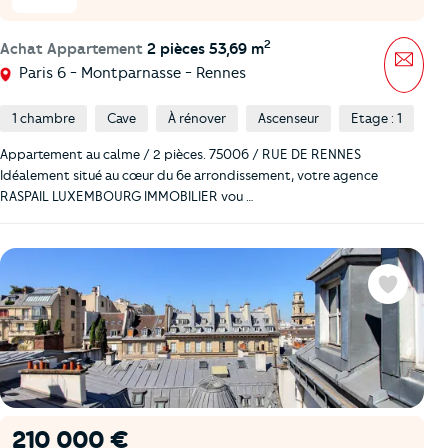
2
Achat Appartement
2 pièces 53,69 m
Mess
Paris 6 - Montparnasse - Rennes
1 chambre
Cave
À rénover
Ascenseur
Etage : 1
Appartement au calme / 2 pièces. 75006 / RUE DE RENNES
Idéalement situé au cœur du 6e arrondissement, votre agence
RASPAIL LUXEMBOURG IMMOBILIER vou …
Favoris
210 000 €