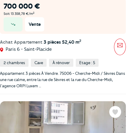
700 000 €
2
Soit 13 358,78 €/m
Vente
prix en baisse
2
Achat Appartement
3 pièces 52,40 m
Mess
Paris 6 - Saint-Placide
2 chambres
Cave
À rénover
Etage : 5
Appartement 3 pièces À Vendre. 75006 - Cherche-Midi / Sèvres Dans
une rue calme, entre la rue de Sèvres et la rue du Cherche-Midi,
l'agence ORPI Luxem …
Favoris