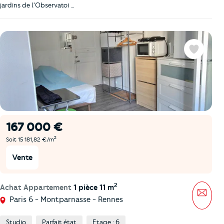
jardins de l'Observatoi …
Favoris
167 000 €
2
Soit 15 181,82 €/m
Vente
2
Achat Appartement
1 pièce 11 m
Mess
Paris 6 - Montparnasse - Rennes
Studio
Parfait état
Etage : 6