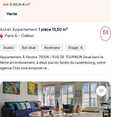
2
Soit 15 555,56 €/m
Vente
2
Achat Appartement
1 pièce 13,50 m
Mess
Paris 6 - Odéon
Studio
Bon état
Ascenseur
Etage : 6
Appartement À Vendre. 75006 / RUE DE TOURNON Situé dans le
6ème arrondissement, à deux pas du Jardin du Luxembourg, votre
agence Orpi vous propose ce …
Favoris