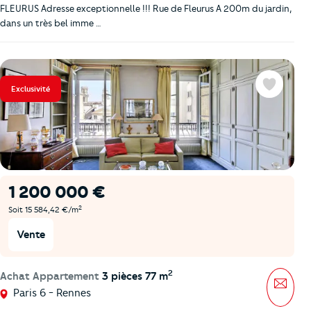
FLEURUS Adresse exceptionnelle !!! Rue de Fleurus A 200m du jardin,
dans un très bel imme …
Exclusivité
Favoris
1 200 000 €
2
Soit 15 584,42 €/m
Vente
2
Achat Appartement
3 pièces 77 m
Mess
Paris 6 - Rennes