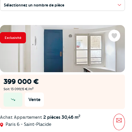
Sélectionnez un nombre de pièce
Exclusivité
Favoris
399 000 €
2
Soit 13 099,15 €/m
Vente
prix en baisse
2
Achat Appartement
2 pièces 30,46 m
Mess
Paris 6 - Saint-Placide