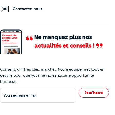
✉️
Contactez-nous
Ne manquez plus nos
actualités et conseils !
Comment je vais faire pour suivre le marc
Conseils, chiffres clés, marché… Notre équipe met tout en
oeuvre pour que vous ne ratiez aucune opportunité
business !
Votre adresse e-mail
Je m’inscris