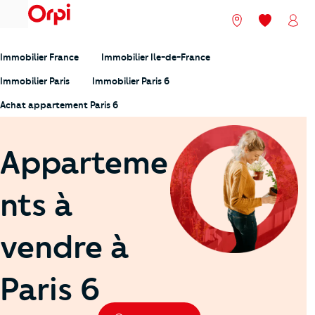
menu
Nos agences
Mes favori
Mon
Immobilier France
Immobilier Ile-de-France
Immobilier Paris
Immobilier Paris 6
Achat appartement Paris 6
Apparteme
nts à
vendre à
Paris 6