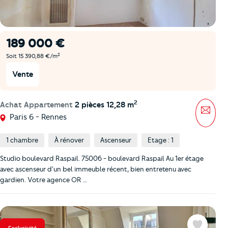
189 000 €
2
Soit 15 390,88 €/m
Vente
2
Achat Appartement
2 pièces 12,28 m
Mess
Paris 6 - Rennes
1 chambre
À rénover
Ascenseur
Etage : 1
Studio boulevard Raspail. 75006 - boulevard Raspail Au 1er étage
avec ascenseur d'un bel immeuble récent, bien entretenu avec
gardien. Votre agence OR …