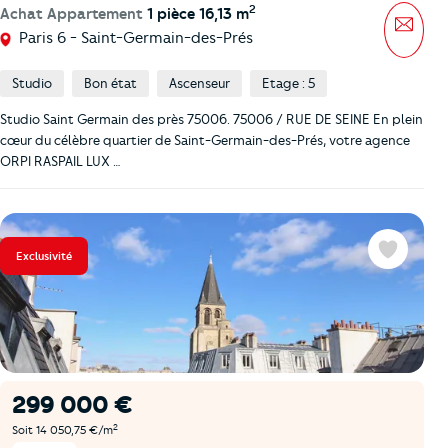
2
Achat Appartement
1 pièce 16,13 m
Mess
Paris 6 - Saint-Germain-des-Prés
Studio
Bon état
Ascenseur
Etage : 5
Studio Saint Germain des près 75006. 75006 / RUE DE SEINE En plein
cœur du célèbre quartier de Saint-Germain-des-Prés, votre agence
ORPI RASPAIL LUX …
Exclusivité
Favoris
299 000 €
2
Soit 14 050,75 €/m