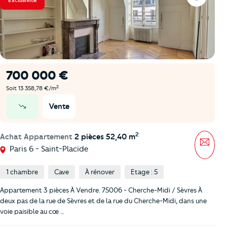
Exclusivité
Favoris
700 000 €
2
Soit 13 358,78 €/m
Vente
prix en baisse
2
Achat Appartement
2 pièces 52,40 m
Mess
Paris 6 - Saint-Placide
1 chambre
Cave
À rénover
Etage : 5
Appartement 3 pièces À Vendre. 75006 - Cherche-Midi / Sèvres À
deux pas de la rue de Sèvres et de la rue du Cherche-Midi, dans une
voie paisible au cœ …