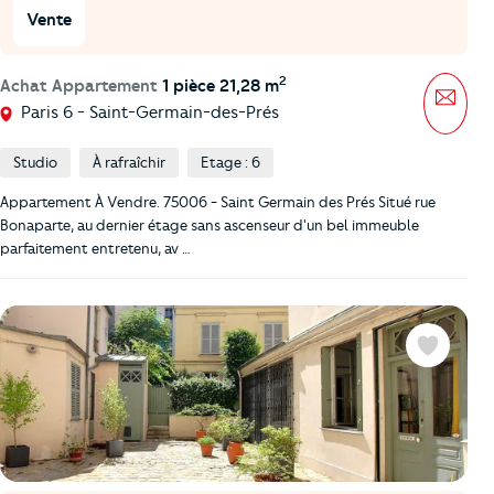
Vente
2
Achat Appartement
1 pièce 21,28 m
Mess
Paris 6 - Saint-Germain-des-Prés
Studio
À rafraîchir
Etage : 6
Appartement À Vendre. 75006 - Saint Germain des Prés Situé rue
Bonaparte, au dernier étage sans ascenseur d'un bel immeuble
parfaitement entretenu, av …
Favoris