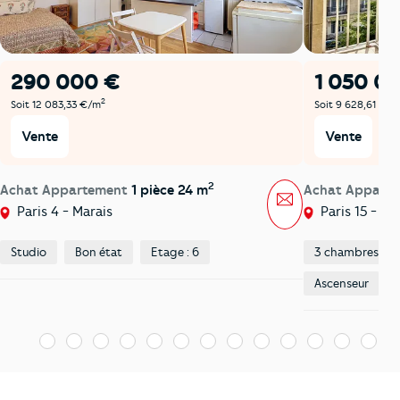
290 000 €
1 050 0
2
Soit 12 083,33 €/m
Soit 9 628,61 €/m
Vente
Vente
2
Achat Appartement
1 pièce 24 m
Achat Appart
Message
Paris 4 - Marais
Paris 15 - Vo
Studio
Bon état
Etage : 6
3 chambres
Ascenseur
1
2
3
4
5
6
7
8
9
10
11
12
13
1