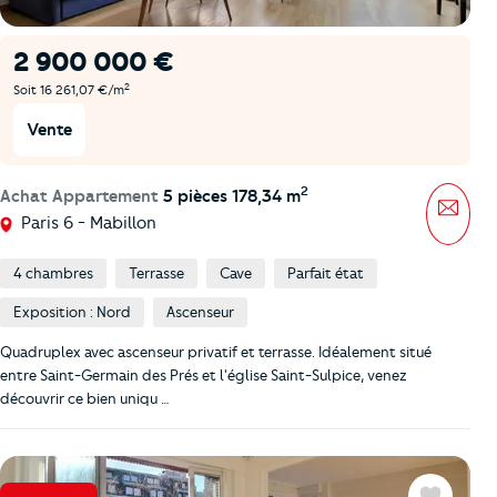
2 900 000 €
2
Soit 16 261,07 €/m
Vente
2
Achat Appartement
5 pièces 178,34 m
Mess
Paris 6 - Mabillon
4 chambres
Terrasse
Cave
Parfait état
Exposition : Nord
Ascenseur
Quadruplex avec ascenseur privatif et terrasse. Idéalement situé
entre Saint-Germain des Prés et l'église Saint-Sulpice, venez
découvrir ce bien uniqu …