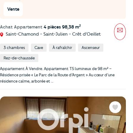
Vente
2
Achat Appartement
4 pièces 98,38 m
Mess
Saint-Chamond - Saint-Julien - Crêt d'Oeillet
3 chambres
Cave
À rafraîchir
Ascenseur
Rez-de-chaussée
Appartement À Vendre. Appartement T5 lumineux de 98 m² –
Résidence prisée « Le Parc de la Route d’Argent » Au cœur d’une
résidence calme, arborée et …
Favoris