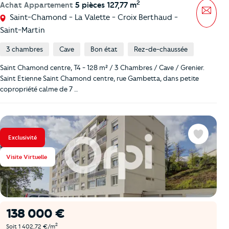
2
Achat Appartement
5 pièces 127,77 m
Mess
Saint-Chamond - La Valette - Croix Berthaud -
Saint-Martin
3 chambres
Cave
Bon état
Rez-de-chaussée
Saint Chamond centre, T4 - 128 m² / 3 Chambres / Cave / Grenier.
Saint Etienne Saint Chamond centre, rue Gambetta, dans petite
copropriété calme de 7 …
Exclusivité
Favoris
Visite Virtuelle
138 000 €
2
Soit 1 402,72 €/m