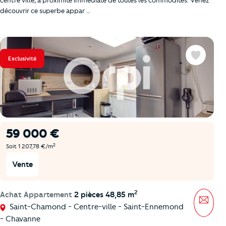
centre ville, à proximité immédiate de toutes les commodités. Venez
découvrir ce superbe appar …
Exclusivité
Favoris
59 000 €
2
Soit 1 207,78 €/m
Vente
2
Achat Appartement
2 pièces 48,85 m
Mess
Saint-Chamond - Centre-ville - Saint-Ennemond
- Chavanne