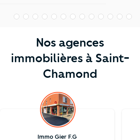
1
2
3
4
5
6
7
8
9
10
11
12
13
1
Nos agences
immobilières à Saint-
Chamond
Immo Gier F.G