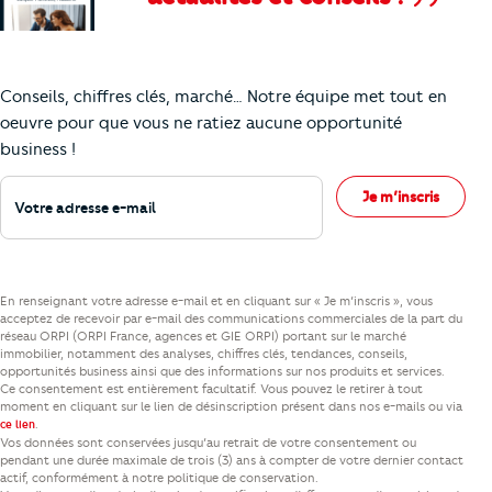
Comment je vais faire pour suivre le marc
Conseils, chiffres clés, marché… Notre équipe met tout en
oeuvre pour que vous ne ratiez aucune opportunité
business !
Votre adresse e-mail
Je m’inscris
En renseignant votre adresse e-mail et en cliquant sur « Je m’inscris », vous
acceptez de recevoir par e-mail des communications commerciales de la part du
réseau ORPI (ORPI France, agences et GIE ORPI) portant sur le marché
immobilier, notamment des analyses, chiffres clés, tendances, conseils,
opportunités business ainsi que des informations sur nos produits et services.
Ce consentement est entièrement facultatif. Vous pouvez le retirer à tout
moment en cliquant sur le lien de désinscription présent dans nos e-mails ou via
.
ce lien
Vos données sont conservées jusqu’au retrait de votre consentement ou
pendant une durée maximale de trois (3) ans à compter de votre dernier contact
actif, conformément à notre politique de conservation.