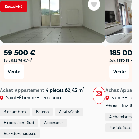
Exclusivité
Favoris
59 500 €
185 000
2
Soit 952,76 €/m
Soit 1 350,36 €/m
Vente
Vente
2
Achat Appartement
4 pièces 62,45 m
Achat Appart
Message
Saint-Étienne - Terrenoire
Saint-Étienne
Pères - Bizillon
3 chambres
Balcon
À rafraîchir
4 chambres
Exposition : Sud
Ascenseur
Parfait état
Rez-de-chaussée