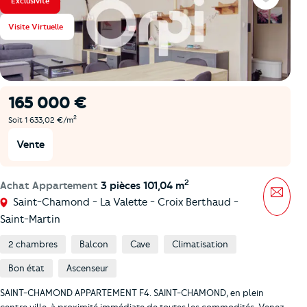
Exclusivité
Favoris
Visite Virtuelle
165 000 €
2
Soit 1 633,02 €/m
Vente
2
Achat Appartement
3 pièces 101,04 m
Mess
Saint-Chamond - La Valette - Croix Berthaud -
Saint-Martin
2 chambres
Balcon
Cave
Climatisation
Bon état
Ascenseur
SAINT-CHAMOND APPARTEMENT F4. SAINT-CHAMOND, en plein