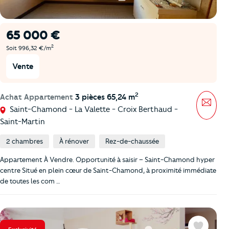
65 000 €
2
Soit 996,32 €/m
Vente
2
Achat Appartement
3 pièces 65,24 m
Mess
Saint-Chamond - La Valette - Croix Berthaud -
Saint-Martin
2 chambres
À rénover
Rez-de-chaussée
Appartement À Vendre. Opportunité à saisir – Saint-Chamond hyper
centre Situé en plein cœur de Saint-Chamond, à proximité immédiate
de toutes les com …