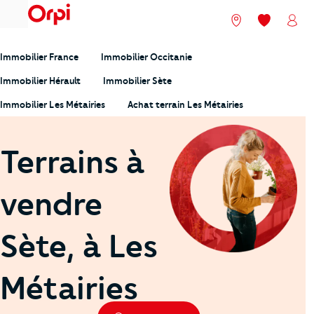
menu
Nos agences
Mes favori
Mon
Immobilier France
Immobilier Occitanie
Immobilier Hérault
Immobilier Sète
Immobilier Les Métairies
Achat terrain Les Métairies
Terrains à
vendre
Sète, à Les
Métairies