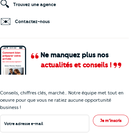
🔍
Trouvez une agence
✉️
Contactez-nous
Ne manquez plus nos
actualités et conseils !
Comment je vais faire pour suivre le marc
Conseils, chiffres clés, marché… Notre équipe met tout en
oeuvre pour que vous ne ratiez aucune opportunité
business !
Votre adresse e-mail
Je m’inscris