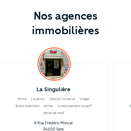
Nos agences
immobilières
La Singulière
Vente
Location
Gestion locative
Viager
Avant-première
Achat
Investissement locatif
Vente de neuf
6 Rue Frédéric Mistral
34200 Sete