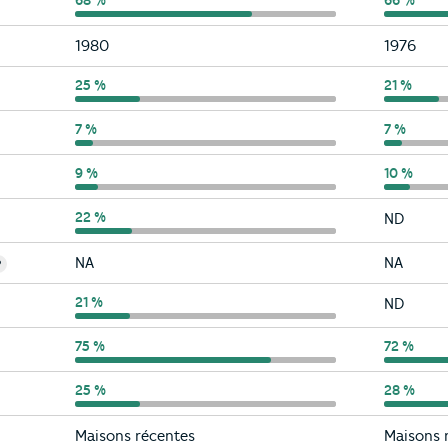
Morbihan
68 %
Bretagn
66 %
Morbihan
Bretagn
1980
1976
Morbihan
25 %
Bretagn
21 %
Morbihan
7 %
Bretagn
7 %
Morbihan
9 %
Bretagn
10 %
Morbihan
22 %
Bretagn
ND
Morbihan
Bretagn
NA
NA
?
Morbihan
21 %
Bretagn
ND
Morbihan
75 %
Bretagn
72 %
Morbihan
25 %
Bretagn
28 %
Morbihan
Bretagn
Maisons récentes
Maisons 