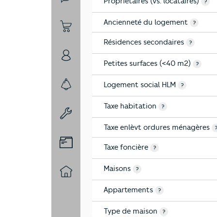
Propriétaires (vs. locataires)
4-Education
?
Ancienneté du logement
?
5-Commerces
Résidences secondaires
?
6-Politique
Petites surfaces (<40 m2)
?
Logement social HLM
?
7-Sécurité
Taxe habitation
?
8-Chauffage
Taxe enlèvt ordures ménagères
9-Diagnostic risques
Taxe foncière
?
Maisons
?
10-Logement
Appartements
?
Type de maison
?