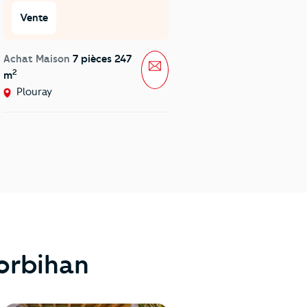
Vente
Vente
Achat Maison
7 pièces 247
Achat Maison
6 pièces 1
sage
Message
2
2
m
m
Plouray
Langonnet
Morbihan