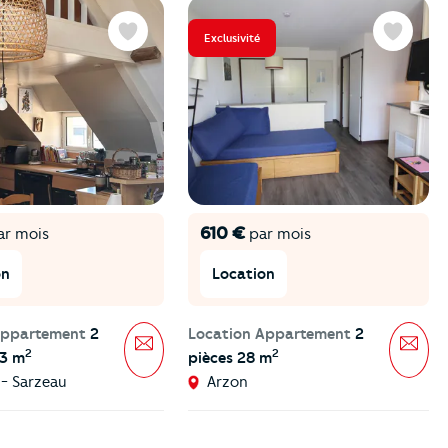
Exclusivité
Favoris
Favoris
610 €
r mois
par mois
on
Location
Appartement
2
Location Appartement
2
Message
Mes
2
2
13 m
pièces 28 m
- Sarzeau
Arzon