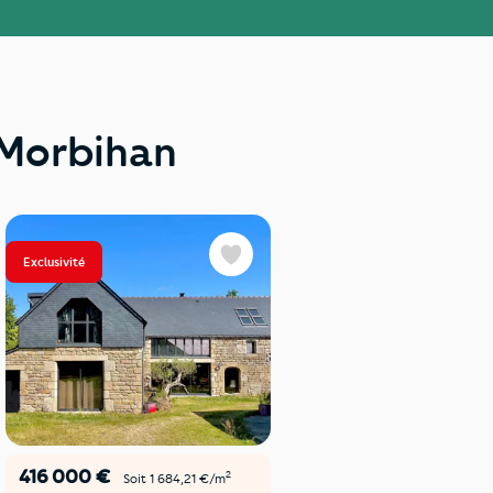
 Morbihan
Exclusivité
Exclusivité
Favoris
416 000 €
297 000 €
2
Soit 1 684,21 €/m
Soit 1 980 