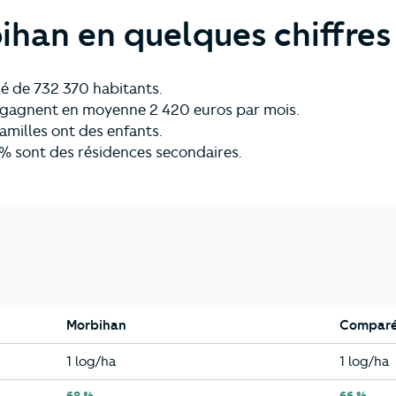
ihan en quelques chiffres
é de 732 370 habitants.
ls gagnent en moyenne 2 420 euros par mois.
amilles ont des enfants.
% sont des résidences secondaires.
Morbihan
Comparé 
Morbihan
Bretagn
1 log/ha
1 log/ha