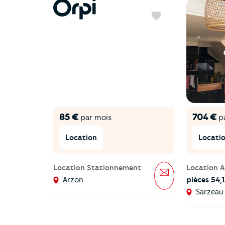
Favoris
85 €
704 €
par mois
pa
Location
Locati
Location Stationnement
Location 
Message
Arzon
pièces 54,
Sarzeau 