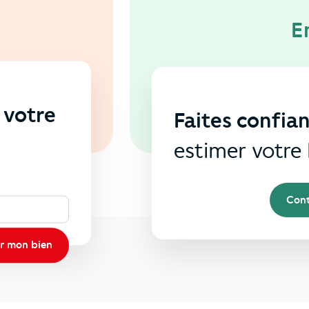
E
 votre
Faites confia
s
estimer votre 
Cont
r mon bien