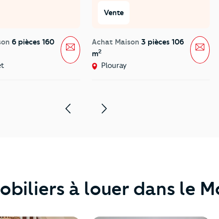
Vente
son
6 pièces 160
Achat Maison
3 pièces 106
Message
Mes
2
m
ët
Plouray
obiliers à louer dans le 