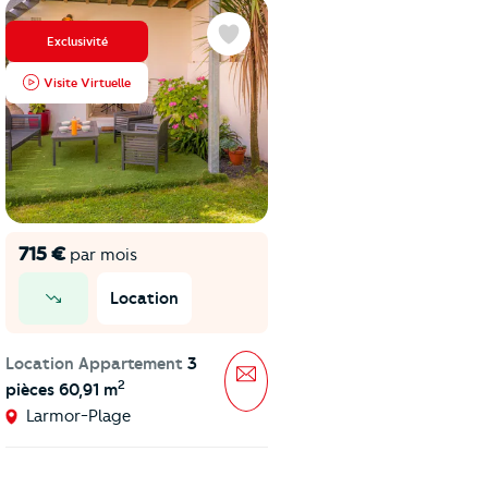
Exclusivité
Exclusivité
Favoris
Visite Virtuelle
Visite Virtuelle
715 €
1 032 €
par mois
par mois
Location
Location
prix en baisse
prix en baisse
Location Appartement
3
Location Appartement
3
sage
Message
2
2
pièces 60,91 m
pièces 86,59 m
Larmor-Plage
Larmor-Plage