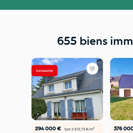
655 biens imm
Exclusivité
Favoris
294 000 €
376 00
2
Soit 2 672,73 €/m