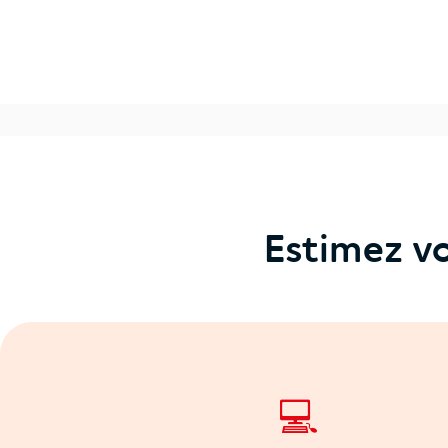
Estimez vo
💻