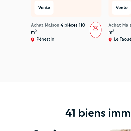
Vente
Vente
Achat Maison
4 pièces 110
Achat Mai
Message
2
2
m
m
Pénestin
Le Faou
41 biens imm