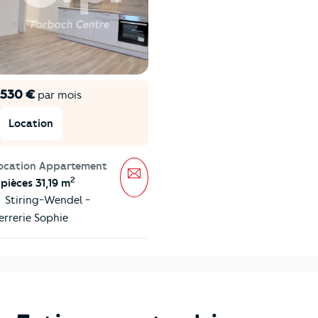
530 €
par mois
Location
ocation Appartement
Message
2
 pièces 31,19 m
Stiring-Wendel -
errerie Sophie