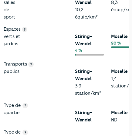
salles
Wendel
8,3
de
10,2
équip/km²
sport
équip/km²
Espaces
?
verts et
Stiring-
Moselle
90 %
jardins
Wendel
4 %
Transports
?
publics
Stiring-
Moselle
Wendel
1,4
3,9
station/km
station/km²
Type de
?
quartier
Stiring-
Moselle
Wendel
ND
Type de
?