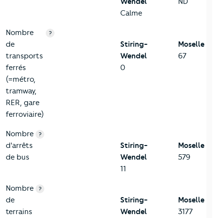
Wendel
ND
Calme
Nombre
?
de
Stiring-
Moselle
transports
Wendel
67
ferrés
0
(=métro,
tramway,
RER, gare
ferroviaire)
Nombre
?
d'arrêts
Stiring-
Moselle
de bus
Wendel
579
11
Nombre
?
de
Stiring-
Moselle
terrains
Wendel
3177