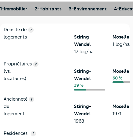
1-Immobilier
2-Habitants
3-Environnement
4-Educati
1-Immobilier
Critères
Stiring-Wendel
Comparé au département Mose
Densité de
?
logements
Stiring-
Moselle
Wendel
1 log/ha
17 log/ha
Propriétaires
?
(vs.
Stiring-
Moselle
60 %
locataires)
Wendel
39 %
Ancienneté
?
du
Stiring-
Moselle
logement
Wendel
1971
1968
Résidences
?