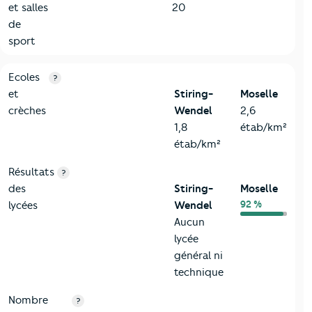
et salles
20
de
sport
4-Education
Critères
Stiring-Wendel
Comparé au département Mose
Ecoles
?
et
Stiring-
Moselle
crèches
Wendel
2,6
1,8
étab/km²
étab/km²
Résultats
?
des
Stiring-
Moselle
92 %
lycées
Wendel
Aucun
lycée
général ni
technique
Nombre
?