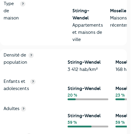
Type
?
de
Stiring-
Moselle
maison
Wendel
Maisons
Appartements
récentes
et maisons de
ville
2-Habitants
Critères
Stiring-Wendel
Comparé au département Mose
Densité de
?
population
Stiring-Wendel
Moselle
3 412 hab/km²
168 hab
Enfants et
?
adolescents
Stiring-Wendel
Moselle
20 %
23 %
Adultes
?
Stiring-Wendel
Moselle
59 %
59 %