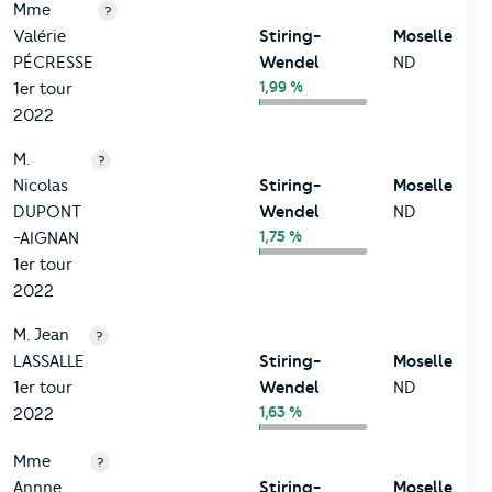
Mme
?
Valérie
Stiring-
Moselle
PÉCRESSE
Wendel
ND
1,99 %
1er tour
2022
M.
?
Nicolas
Stiring-
Moselle
DUPONT
Wendel
ND
1,75 %
-AIGNAN
1er tour
2022
M. Jean
?
LASSALLE
Stiring-
Moselle
1er tour
Wendel
ND
1,63 %
2022
Mme
?
Annne
Stiring-
Moselle