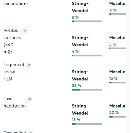
secondaires
Stiring-
Moselle
11 %
Wendel
8 %
Petites
?
surfaces
Stiring-
Moselle
5 %
(<40
Wendel
4 %
m2)
Logement
?
social
Stiring-
Moselle
13 %
HLM
Wendel
26 %
Taxe
?
habitation
Stiring-
Moselle
20 %
Wendel
13 %
Taxe enlèvt