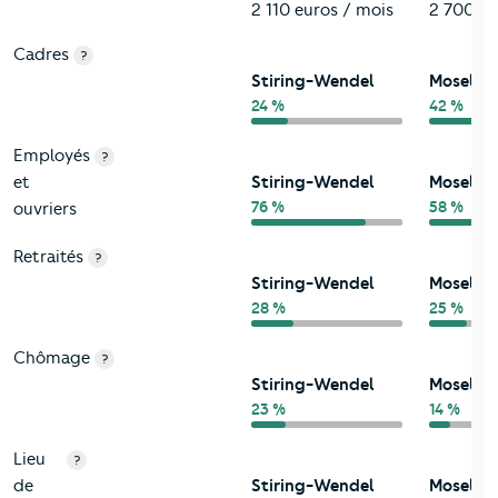
2 110 euros / mois
2 700 eu
Cadres
?
Stiring-Wendel
Moselle
24 %
42 %
Employés
?
et
Stiring-Wendel
Moselle
76 %
58 %
ouvriers
Retraités
?
Stiring-Wendel
Moselle
28 %
25 %
Chômage
?
Stiring-Wendel
Moselle
23 %
14 %
Lieu
?
de
Stiring-Wendel
Moselle