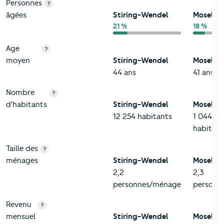
Personnes
?
âgées
Stiring-Wendel
Moselle
21 %
18 %
Age
?
moyen
Stiring-Wendel
Moselle
44 ans
41 ans
Nombre
?
d'habitants
Stiring-Wendel
Moselle
12 254 habitants
1 044 48
habitant
Taille des
?
ménages
Stiring-Wendel
Moselle
2,2
2,3
personnes/ménage
personn
Revenu
?
mensuel
Stiring-Wendel
Moselle