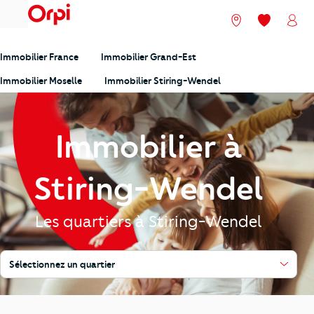
menu
Nos agences
Mes favori
Mon
Immobilier France
Immobilier Grand-Est
Immobilier Moselle
Immobilier Stiring-Wendel
Immobilier à
Stiring-Wendel
Les quartiers à Stiring-Wendel
Sélectionnez un quartier