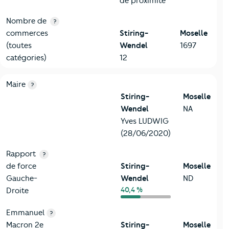
de proximité
Nombre de
?
commerces
Stiring-
Moselle
(toutes
Wendel
1697
catégories)
12
6-Politique
Critères
Stiring-Wendel
Comparé au département Mose
Maire
?
Stiring-
Moselle
Wendel
NA
Yves LUDWIG
(28/06/2020)
Rapport
?
de force
Stiring-
Moselle
Gauche-
Wendel
ND
40,4 %
Droite
Emmanuel
?
Macron 2e
Stiring-
Moselle