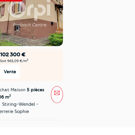
102 300 €
2
Soit 965,09 €/m
Vente
chat Maison
5 pièces
Message
2
06 m
Stiring-Wendel -
errerie Sophie