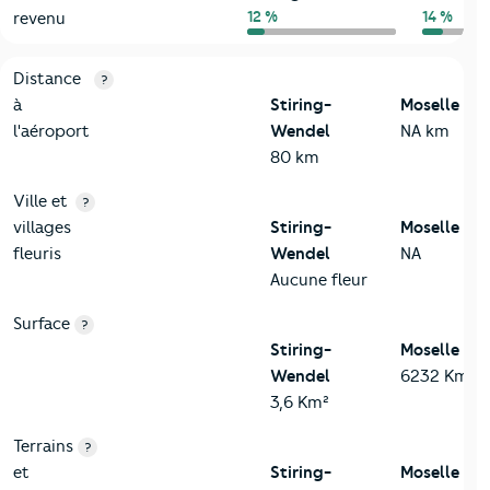
12 %
14 %
revenu
3-Environnement
Critères
Stiring-Wendel
Comparé au département Mose
Distance
?
à
Stiring-
Moselle
l'aéroport
Wendel
NA km
80 km
Ville et
?
villages
Stiring-
Moselle
fleuris
Wendel
NA
Aucune fleur
Surface
?
Stiring-
Moselle
Wendel
6232 Km²
3,6 Km²
Terrains
?
et
Stiring-
Moselle