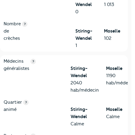
Wendel
1 013
0
Nombre
?
de
Stiring-
Moselle
crèches
Wendel
102
1
5-Commerces
Critères
Stiring-Wendel
Comparé au département Mose
Médecins
?
généralistes
Stiring-
Moselle
Wendel
1190
2040
hab/médecin
hab/médecin
Quartier
?
animé
Stiring-
Moselle
Wendel
Calme
Calme