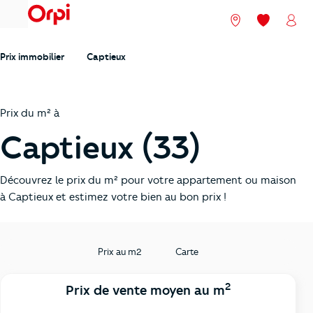
menu
Nos agences
Mes favori
Mon
Prix immobilier
Captieux
Prix du m² à
Captieux (33)
Découvrez le prix du m² pour votre appartement ou maison
à Captieux et estimez votre bien au bon prix !
Prix au m2
Carte
2
Prix de vente moyen au m