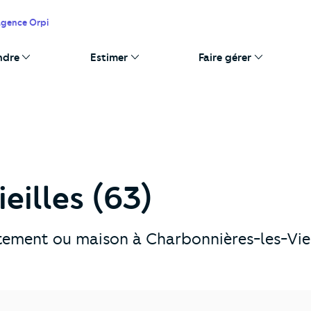
agence Orpi
ndre
Estimer
Faire gérer
eilles (63)
tement ou maison à Charbonnières-les-Viei