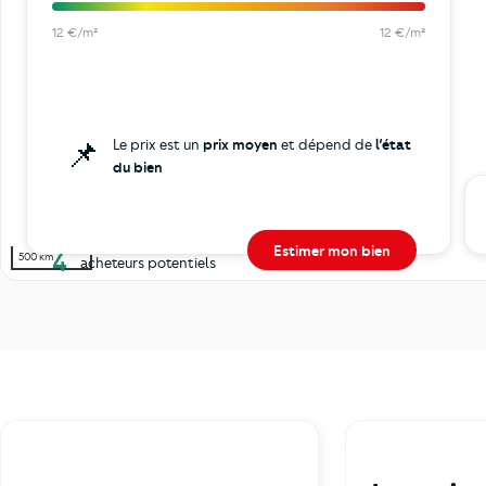
12 €/m²
12 €/m²
📌
Le prix est un
prix moyen
et dépend de
l’état
du bien
Estimer mon bien
4
500 km
acheteurs potentiels