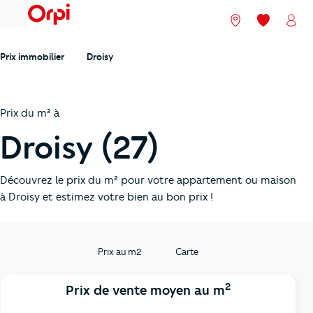
menu
Nos agences
Mes favori
Mon
Prix immobilier
Droisy
Prix du m² à
Droisy (27)
Découvrez le prix du m² pour votre appartement ou maison
à Droisy et estimez votre bien au bon prix !
Prix au m2
Carte
2
Prix de vente moyen au m