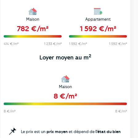
Maison
Appartement
782 €/m²
1 592 €/m²
414 €/m²
1 233 €/m²
1 592 €/m²
1 592 €/m²
2
Loyer moyen au m
Maison
8 €/m²
8 €/m²
8 €/m²
📌
Le prix est un
prix moyen
et dépend de
l’état du bien