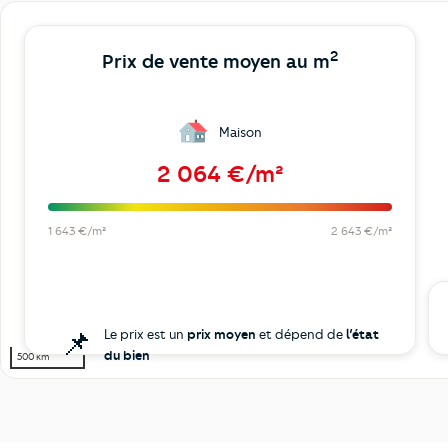
2
Prix de vente moyen au m
Maison
2 064 €/m²
1 643 €/m²
2 643 €/m²
📌
Le prix est un
prix moyen
et dépend de
l’état
du bien
500 km