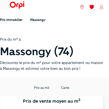
menu
Nos agences
Mes favori
Mon
Prix immobilier
Massongy
Prix du m² à
Massongy (74)
Découvrez le prix du m² pour votre appartement ou maison
à Massongy et estimez votre bien au bon prix !
Prix au m2
Carte
2
Prix de vente moyen au m