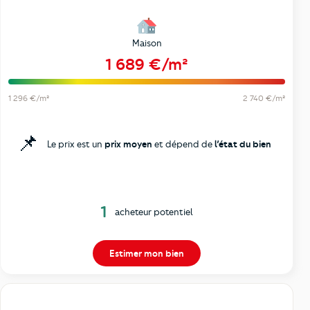
Maison
1 689 €/m²
1 296 €/m²
2 740 €/m²
📌
Le prix est un
prix moyen
et dépend de
l’état du bien
1
acheteur potentiel
Estimer mon bien