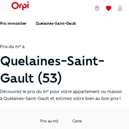
menu
Nos agences
Mes favori
Mon
Prix immobilier
Quelaines-Saint-Gault
Prix du m² à
Quelaines-Saint-
Gault (53)
Découvrez le prix du m² pour votre appartement ou maison
à Quelaines-Saint-Gault et estimez votre bien au bon prix !
Prix au m2
Carte