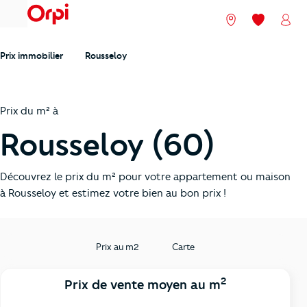
menu
Nos agences
Mes favori
Mon
Prix immobilier
Rousseloy
Prix du m² à
Rousseloy (60)
Découvrez le prix du m² pour votre appartement ou maison
à Rousseloy et estimez votre bien au bon prix !
Prix au m2
Carte
2
Prix de vente moyen au m