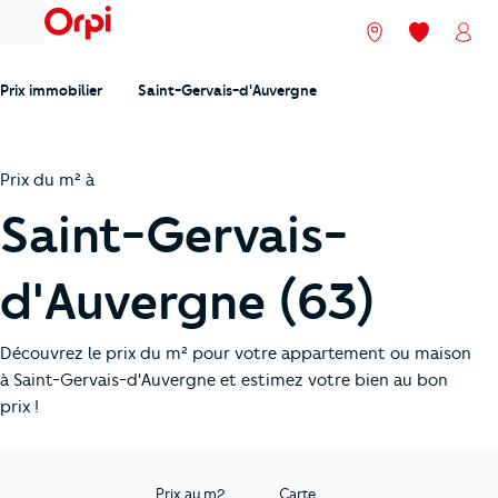
menu
Nos agences
Mes favori
Mon
Prix immobilier
Saint-Gervais-d'Auvergne
Prix du m² à
Saint-Gervais-
d'Auvergne (63)
Découvrez le prix du m² pour votre appartement ou maison
à Saint-Gervais-d'Auvergne et estimez votre bien au bon
prix !
Prix au m2
Carte