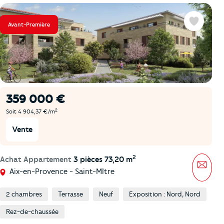
Avant-Première
Favoris
359 000 €
2
Soit 4 904,37 €/m
Vente
2
Achat Appartement
3 pièces 73,20 m
Mess
Aix-en-Provence - Saint-Mître
2 chambres
Terrasse
Neuf
Exposition : Nord, Nord
Rez-de-chaussée