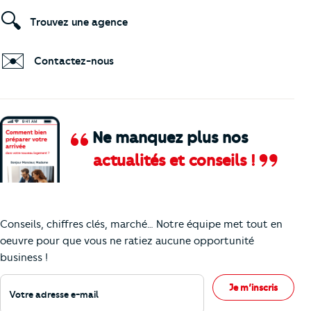
🔍
Trouvez une agence
✉️
Contactez-nous
Ne manquez plus nos
actualités et conseils !
Comment je vais faire pour suivre le marc
Conseils, chiffres clés, marché… Notre équipe met tout en
oeuvre pour que vous ne ratiez aucune opportunité
business !
Votre adresse e-mail
Je m’inscris