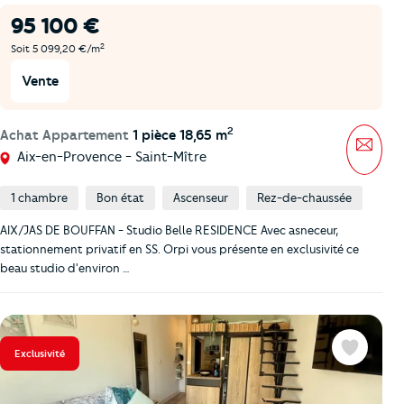
95 100 €
2
Soit 5 099,20 €/m
Vente
2
Achat Appartement
1 pièce 18,65 m
Mess
Aix-en-Provence - Saint-Mître
1 chambre
Bon état
Ascenseur
Rez-de-chaussée
AIX/JAS DE BOUFFAN - Studio Belle RESIDENCE Avec asneceur,
stationnement privatif en SS. Orpi vous présente en exclusivité ce
beau studio d'environ …
Exclusivité
Favoris