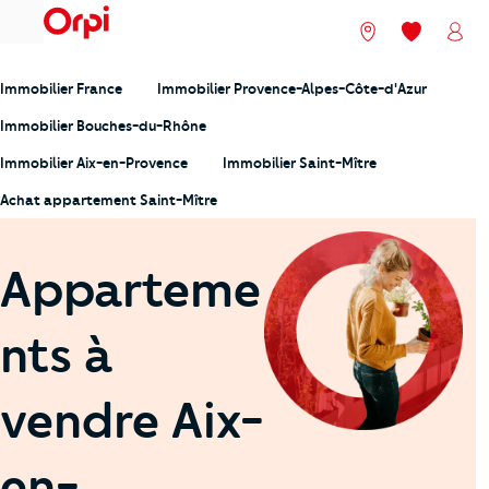
menu
Nos agences
Mes favori
Mon
Immobilier France
Immobilier Provence-Alpes-Côte-d'Azur
Immobilier Bouches-du-Rhône
Immobilier Aix-en-Provence
Immobilier Saint-Mître
Achat appartement Saint-Mître
Apparteme
nts à
vendre Aix-
en-