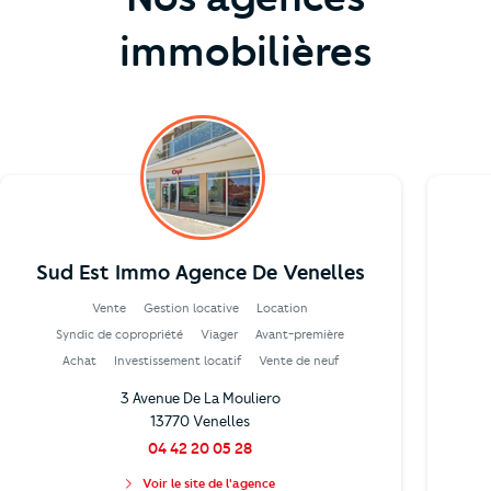
immobilières
Sud Est Immo Agence De Venelles
Vente
Gestion locative
Location
Syndic de copropriété
Viager
Avant-première
Achat
Investissement locatif
Vente de neuf
3 Avenue De La Mouliero
13770 Venelles
04 42 20 05 28
Voir le site de l'agence