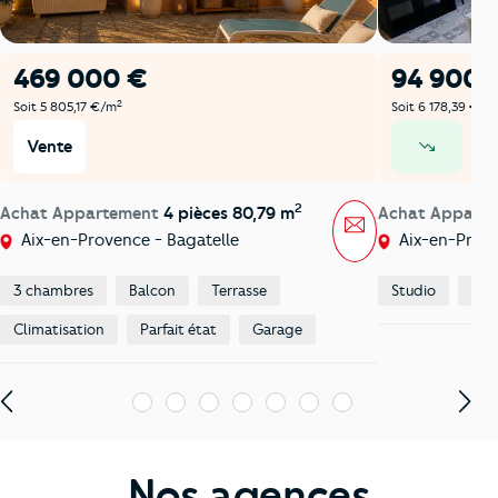
469 000 €
94 900 
2
Soit 5 805,17 €/m
Soit 6 178,39 €/m
Vente
V
prix en baisse
2
Achat Appartement
4 pièces 80,79 m
Achat Appart
Message
Aix-en-Provence - Bagatelle
Aix-en-Prove
3 chambres
Balcon
Terrasse
Studio
Bon
Climatisation
Parfait état
Garage
1
2
3
4
5
6
7
Nos agences