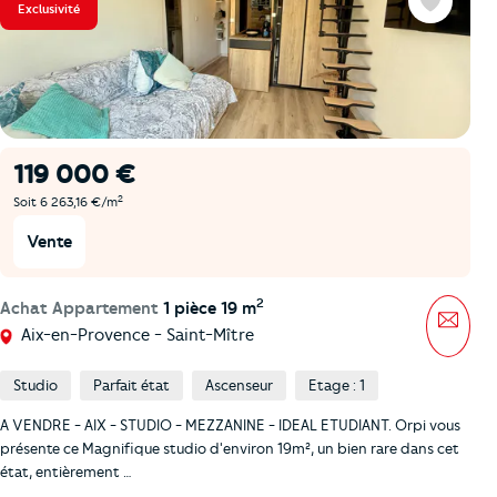
Exclusivité
Favoris
119 000 €
2
Soit 6 263,16 €/m
Vente
2
Achat Appartement
1 pièce 19 m
Mess
Aix-en-Provence - Saint-Mître
Studio
Parfait état
Ascenseur
Etage : 1
A VENDRE - AIX - STUDIO - MEZZANINE - IDEAL ETUDIANT. Orpi vous
présente ce Magnifique studio d'environ 19m², un bien rare dans cet
état, entièrement …