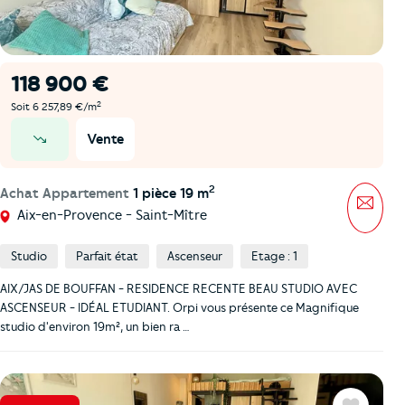
118 900 €
2
Soit 6 257,89 €/m
Vente
prix en baisse
2
Achat Appartement
1 pièce 19 m
Mess
Aix-en-Provence - Saint-Mître
Studio
Parfait état
Ascenseur
Etage : 1
AIX/JAS DE BOUFFAN - RESIDENCE RECENTE BEAU STUDIO AVEC
ASCENSEUR - IDÉAL ETUDIANT. Orpi vous présente ce Magnifique
studio d'environ 19m², un bien ra …