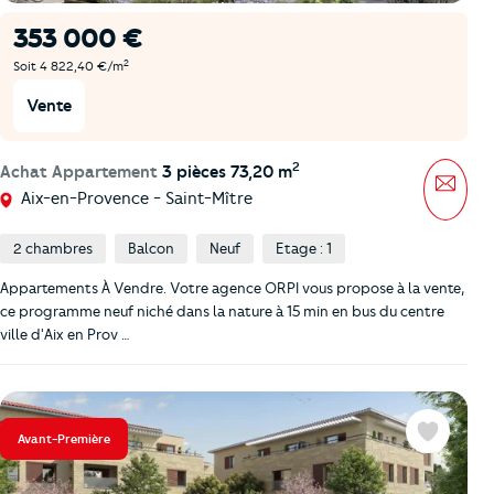
353 000 €
2
Soit 4 822,40 €/m
Vente
2
Achat Appartement
3 pièces 73,20 m
Mess
Aix-en-Provence - Saint-Mître
2 chambres
Balcon
Neuf
Etage : 1
Appartements À Vendre. Votre agence ORPI vous propose à la vente,
ce programme neuf niché dans la nature à 15 min en bus du centre
ville d'Aix en Prov …
Avant-Première
Favoris