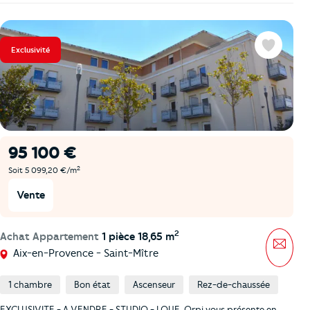
Exclusivité
Favoris
95 100 €
2
Soit 5 099,20 €/m
Vente
2
Achat Appartement
1 pièce 18,65 m
Mess
Aix-en-Provence - Saint-Mître
1 chambre
Bon état
Ascenseur
Rez-de-chaussée
EXCLUSIVITE - A VENDRE - STUDIO - LOUE. Orpi vous présente en