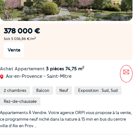
378 000 €
2
Soit 5 056,86 €/m
Vente
2
Achat Appartement
3 pièces 74,75 m
Mess
Aix-en-Provence - Saint-Mître
2 chambres
Balcon
Neuf
Exposition : Sud, Sud
Rez-de-chaussée
Appartements À Vendre. Votre agence ORPI vous propose à la vente,
ce programme neuf niché dans la nature à 15 min en bus du centre
ville d'Aix en Prov …