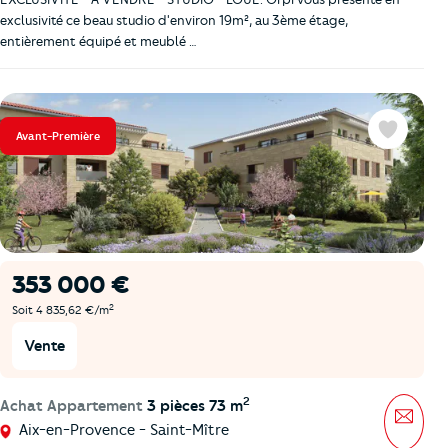
exclusivité ce beau studio d'environ 19m², au 3ème étage,
entièrement équipé et meublé …
Avant-Première
Favoris
353 000 €
2
Soit 4 835,62 €/m
Vente
2
Achat Appartement
3 pièces 73 m
Mess
Aix-en-Provence - Saint-Mître