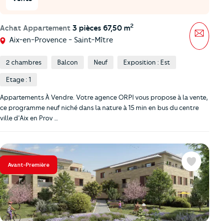
2
Achat Appartement
3 pièces 67,50 m
Mess
Aix-en-Provence - Saint-Mître
2 chambres
Balcon
Neuf
Exposition : Est
Etage : 1
Appartements À Vendre. Votre agence ORPI vous propose à la vente,
ce programme neuf niché dans la nature à 15 min en bus du centre
ville d'Aix en Prov …
Avant-Première
Favoris