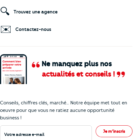
🔍
Trouvez une agence
✉️
Contactez-nous
Ne manquez plus nos
actualités et conseils !
Comment je vais faire pour suivre le marc
Conseils, chiffres clés, marché… Notre équipe met tout en
oeuvre pour que vous ne ratiez aucune opportunité
business !
Votre adresse e-mail
Je m’inscris