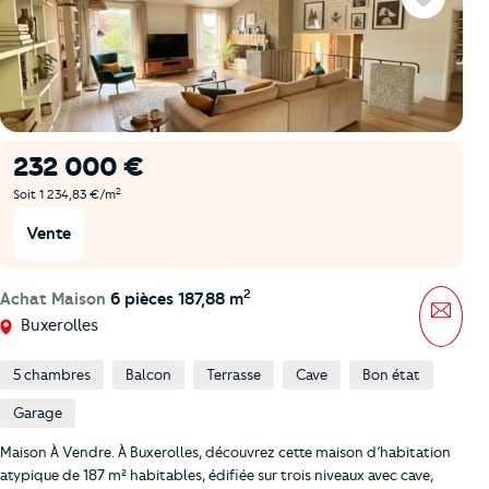
Favoris
232 000 €
2
Soit 1 234,83 €/m
Vente
2
Achat Maison
6 pièces 187,88 m
Mess
Buxerolles
5 chambres
Balcon
Terrasse
Cave
Bon état
Garage
Maison À Vendre. À Buxerolles, découvrez cette maison d’habitation
atypique de 187 m² habitables, édifiée sur trois niveaux avec cave,