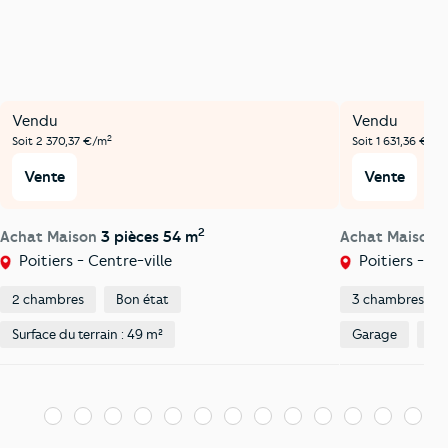
Vendu
Vendu
2
2
Soit 2 370,37 €/m
Soit 1 631,36 €/m
Vente
Vente
2
Achat Maison
3 pièces 54 m
Achat Maison
Poitiers - Centre-ville
Poitiers - Su
2 chambres
Bon état
3 chambres
Surface du terrain : 49 m²
Garage
Jar
1
2
3
4
5
6
7
8
9
10
11
12
13
1