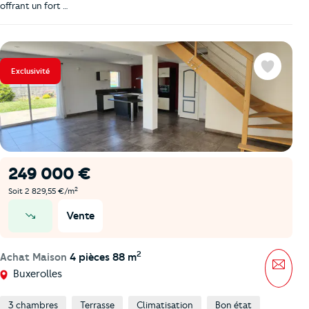
offrant un fort …
Exclusivité
Favoris
249 000 €
2
Soit 2 829,55 €/m
Vente
prix en baisse
2
Achat Maison
4 pièces 88 m
Mess
Buxerolles
3 chambres
Terrasse
Climatisation
Bon état