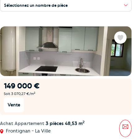
Sélectionnez un nombre de pièce
Favoris
149 000 €
2
Soit 3 070,27 €/m
Vente
2
Achat Appartement
3 pièces 48,53 m
Mess
Frontignan - La Ville