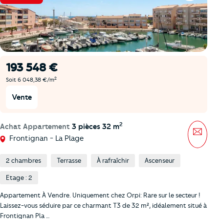
193 548 €
2
Soit 6 048,38 €/m
Vente
2
Achat Appartement
3 pièces 32 m
Mess
Frontignan - La Plage
2 chambres
Terrasse
À rafraîchir
Ascenseur
Etage : 2
Appartement À Vendre. Uniquement chez Orpi: Rare sur le secteur !
Laissez-vous séduire par ce charmant T3 de 32 m², idéalement situé à
Frontignan Pla …