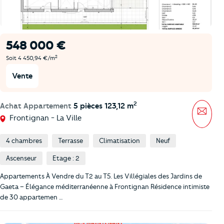
548 000 €
2
Soit 4 450,94 €/m
Vente
2
Achat Appartement
5 pièces 123,12 m
Mess
Frontignan - La Ville
4 chambres
Terrasse
Climatisation
Neuf
Ascenseur
Etage : 2
Appartements À Vendre du T2 au T5. Les Villégiales des Jardins de
Gaeta – Élégance méditerranéenne à Frontignan Résidence intimiste
de 30 appartemen …