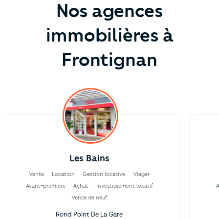
Nos agences
immobilières à
Frontignan
Les Bains
Vente
Location
Gestion locative
Viager
Avant-première
Achat
Investissement locatif
Vente de neuf
Rond Point De La Gare