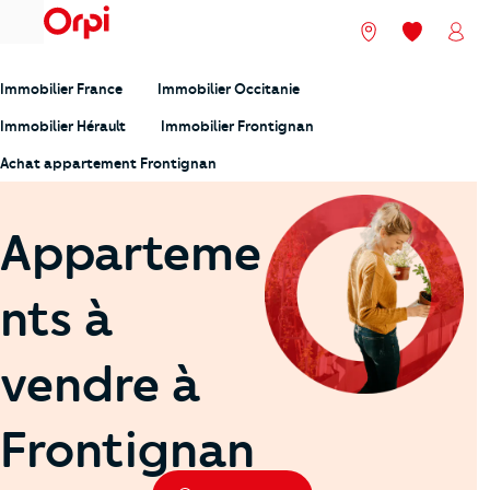
menu
Nos agences
Mes favori
Mon
Immobilier France
Immobilier Occitanie
Immobilier Hérault
Immobilier Frontignan
Achat appartement Frontignan
Apparteme
nts à
vendre à
Frontignan