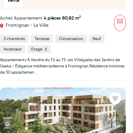
Vente
2
Achat Appartement
4 pièces 80,92 m
Mess
Frontignan - La Ville
3 chambres
Terrasse
Climatisation
Neuf
Ascenseur
Etage : 2
Appartements À Vendre du T2 au T5. Les Villégiales des Jardins de
Gaeta – Élégance méditerranéenne à Frontignan Résidence intimiste
de 30 appartemen …
Favoris