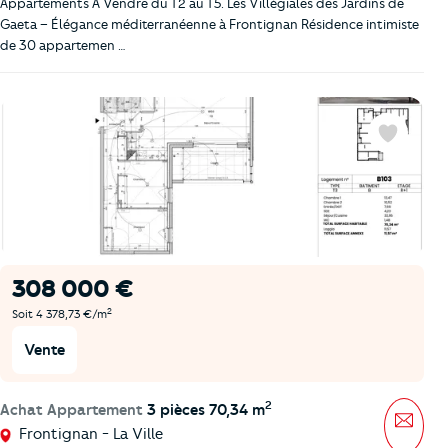
Appartements À Vendre du T2 au T5. Les Villégiales des Jardins de
Gaeta – Élégance méditerranéenne à Frontignan Résidence intimiste
de 30 appartemen …
Favoris
308 000 €
2
Soit 4 378,73 €/m
Vente
2
Achat Appartement
3 pièces 70,34 m
Mess
Frontignan - La Ville