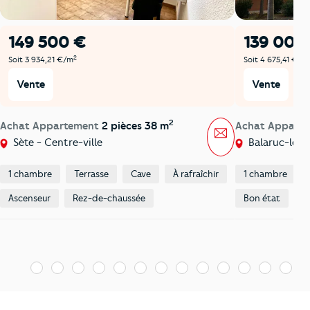
149 500 €
139 000
2
Soit 3 934,21 €/m
Soit 4 675,41 €/m
Vente
Vente
2
Achat Appartement
2 pièces 38 m
Achat Appart
Message
Sète - Centre-ville
Balaruc-les-
1 chambre
Terrasse
Cave
À rafraîchir
1 chambre
Ascenseur
Rez-de-chaussée
Bon état
E
1
2
3
4
5
6
7
8
9
10
11
12
13
1