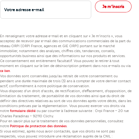
Votre adresse e-mail
Je m’inscris
En renseignant votre adresse e-mail et en cliquant sur « Je m’inscris », vous
acceptez de recevoir par e-mail des communications commerciales de la part du
réseau ORPI (ORPI France, agences et GIE ORPI) portant sur le marché
immobilier, notamment des analyses, chiffres clés, tendances, conseils,
opportunités business ainsi que des informations sur nos produits et services.
Ce consentement est entièrement facultatif. Vous pouvez le retirer à tout
moment en cliquant sur le lien de désinscription présent dans nos e-mails ou via
.
ce lien
Vos données sont conservées jusqu’au retrait de votre consentement ou
pendant une durée maximale de trois (3) ans à compter de votre dernier contact
actif, conformément à notre politique de conservation.
Vous disposez d’un droit d’accès, de rectification, d’effacement, d’opposition, de
limitation du traitement, de portabilité de vos données ainsi que du droit de
définir des directives relatives au sort de vos données après votre décès, dans les
conditions prévues par la réglementation. Vous pouvez exercer vos droits via
notre
ou par courrier à l’adresse suivante : Orpi France – 20 rue
formulaire dédié
Charles Paradinas – 92110 Clichy.
Pour en savoir plus sur le traitement de vos données personnelles, consultez
notre
.
Politique de protection des données
Si vous estimez, après nous avoir contactés, que vos droits ne sont pas
respectés, vous pouvez introduire une réclamation auprès de la CNIL :