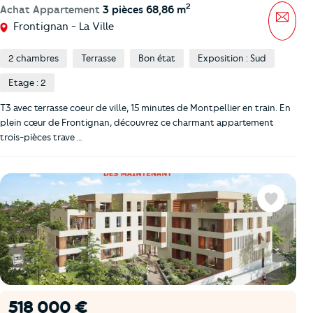
2
Achat Appartement
3 pièces 68,86 m
Mess
Frontignan - La Ville
2 chambres
Terrasse
Bon état
Exposition : Sud
Etage : 2
T3 avec terrasse coeur de ville, 15 minutes de Montpellier en train. En
plein cœur de Frontignan, découvrez ce charmant appartement
trois-pièces trave …
Favoris
518 000 €