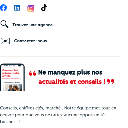
Suivez-nous
Facebook
LinkedIn
TikTok
🔍
Trouvez une agence
✉️
Contactez-nous
Ne manquez plus nos
actualités et conseils !
Comment je vais faire pour suivre le marc
Conseils, chiffres clés, marché… Notre équipe met tout en
oeuvre pour que vous ne ratiez aucune opportunité
business !