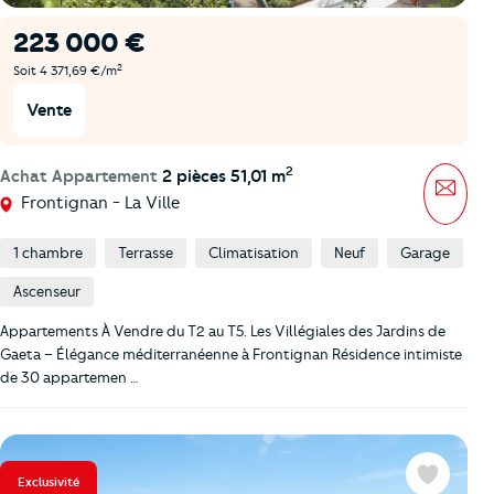
223 000 €
2
Soit 4 371,69 €/m
Vente
2
Achat Appartement
2 pièces 51,01 m
Mess
Frontignan - La Ville
1 chambre
Terrasse
Climatisation
Neuf
Garage
Ascenseur
Appartements À Vendre du T2 au T5. Les Villégiales des Jardins de
Gaeta – Élégance méditerranéenne à Frontignan Résidence intimiste
de 30 appartemen …
Exclusivité
Favoris