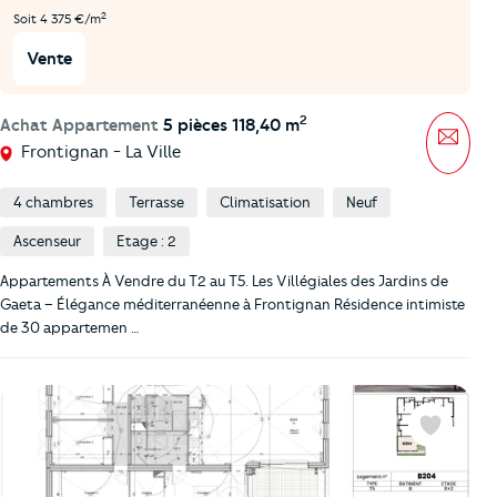
2
Soit 4 375 €/m
Vente
2
Achat Appartement
5 pièces 118,40 m
Mess
Frontignan - La Ville
4 chambres
Terrasse
Climatisation
Neuf
Ascenseur
Etage : 2
Appartements À Vendre du T2 au T5. Les Villégiales des Jardins de
Gaeta – Élégance méditerranéenne à Frontignan Résidence intimiste
de 30 appartemen …
Favoris