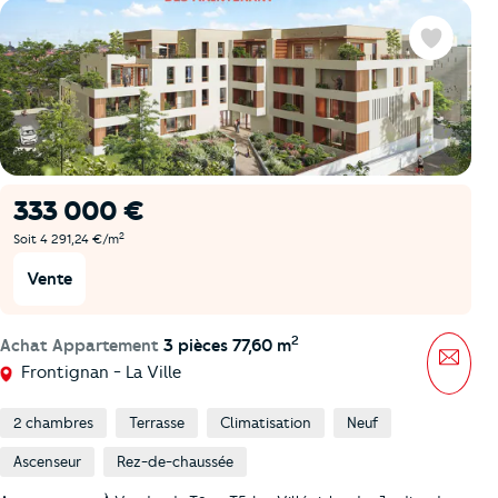
Favoris
333 000 €
2
Soit 4 291,24 €/m
Vente
2
Achat Appartement
3 pièces 77,60 m
Mess
Frontignan - La Ville
2 chambres
Terrasse
Climatisation
Neuf
Ascenseur
Rez-de-chaussée