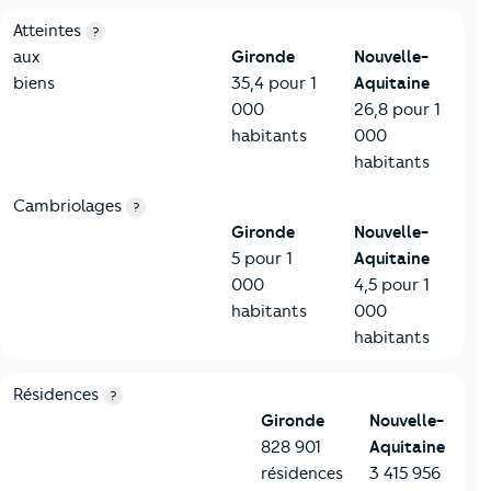
7-Sécurité
Critères
Gironde
Comparé à la région Nouvelle-Aquitai
Atteintes
?
aux
Gironde
Nouvelle-
biens
35,4 pour 1
Aquitaine
000
26,8 pour 1
habitants
000
habitants
Cambriolages
?
Gironde
Nouvelle-
5 pour 1
Aquitaine
000
4,5 pour 1
habitants
000
habitants
8-Chauffage
Critères
Gironde
Comparé à la région Nouvelle-Aquitai
Résidences
?
Gironde
Nouvelle-
828 901
Aquitaine
résidences
3 415 956