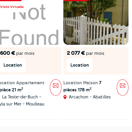
Visite Virtuelle
600 €
2 077 €
par mois
par mois
Location
Location
ocation Appartement
Location Maison
7
Message
Mes
2
2
 pièce 21 m
pièces 178 m
La Teste-de-Buch -
Arcachon - Abatilles
yla sur Mer - Moulleau