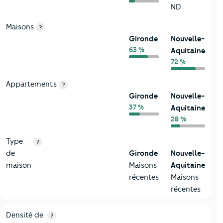
ND
Maisons
?
Gironde
Nouvelle-
63 %
Aquitaine
72 %
Appartements
?
Gironde
Nouvelle-
37 %
Aquitaine
28 %
Type
?
de
Gironde
Nouvelle-
maison
Maisons
Aquitaine
récentes
Maisons
récentes
2-Habitants
Critères
Gironde
Comparé à la région Nouvelle-Aquitai
Densité de
?