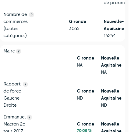
de proximité
Nombre de
?
commerces
Gironde
Nouvelle-
(toutes
3055
Aquitaine
catégories)
14244
6-Politique
Critères
Gironde
Comparé à la région Nouvelle-Aquitai
Maire
?
Gironde
Nouvelle-
NA
Aquitaine
NA
Rapport
?
de force
Gironde
Nouvelle-
Gauche-
ND
Aquitaine
Droite
ND
Emmanuel
?
Macron 2e
Gironde
Nouvelle-
70,06 %
tour 2017
Aquitaine