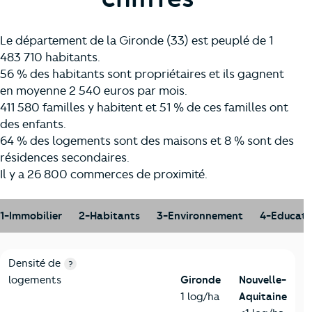
Le département de la Gironde (33) est peuplé de 1
483 710 habitants.
56 % des habitants sont propriétaires et ils gagnent
en moyenne 2 540 euros par mois.
411 580 familles y habitent et 51 % de ces familles ont
des enfants.
64 % des logements sont des maisons et 8 % sont des
résidences secondaires.
Il y a 26 800 commerces de proximité.
1-Immobilier
2-Habitants
3-Environnement
4-Educati
1-Immobilier
Critères
Gironde
Comparé à la région Nouvelle-Aquitai
Densité de
?
logements
Gironde
Nouvelle-
1 log/ha
Aquitaine