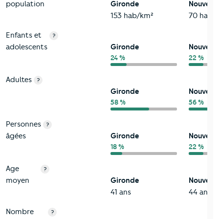
population
Gironde
Nouvelle
153 hab/km²
70 hab/
Enfants et
?
adolescents
Gironde
Nouvelle
24 %
22 %
Adultes
?
Gironde
Nouvelle
58 %
56 %
Personnes
?
âgées
Gironde
Nouvelle
18 %
22 %
Age
?
moyen
Gironde
Nouvelle
41 ans
44 ans
Nombre
?