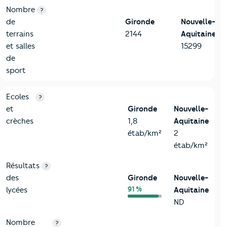
Nombre
?
de
Gironde
Nouvelle-
terrains
2144
Aquitaine
et salles
15299
de
sport
4-Education
Critères
Gironde
Comparé à la région Nouvelle-Aquitai
Ecoles
?
et
Gironde
Nouvelle-
crèches
1,8
Aquitaine
étab/km²
2
étab/km²
Résultats
?
des
Gironde
Nouvelle-
91 %
lycées
Aquitaine
ND
Nombre
?