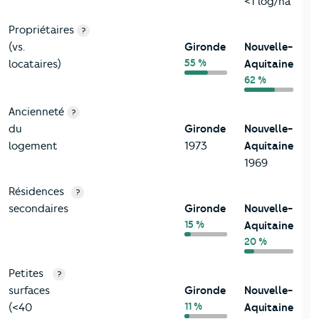
<1 log/ha
Propriétaires
?
(vs.
Gironde
Nouvelle-
55 %
locataires)
Aquitaine
62 %
Ancienneté
?
du
Gironde
Nouvelle-
logement
1973
Aquitaine
1969
Résidences
?
secondaires
Gironde
Nouvelle-
15 %
Aquitaine
20 %
Petites
?
surfaces
Gironde
Nouvelle-
11 %
(<40
Aquitaine