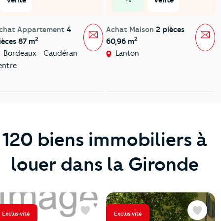
prix en baisse
chat Appartement
4
Achat Maison
2 pièces
Message
Mes
2
2
ièces 87 m
60,96 m
Bordeaux - Caudéran
Lanton
entre
120 biens immobiliers à
louer dans la Gironde
Exclusivité
Exclusivité
Favoris
Favoris