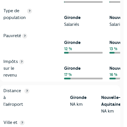
Type de
?
population
Gironde
Nouvelle
Salariés
Salariés
Pauvreté
?
Gironde
Nouvelle
12 %
13 %
Impôts
?
sur le
Gironde
Nouvelle
17 %
16 %
revenu
3-Environnement
Critères
Gironde
Comparé à la région Nouvelle-Aquitai
Distance
?
à
Gironde
Nouvelle-
l'aéroport
NA km
Aquitaine
NA km
Ville et
?