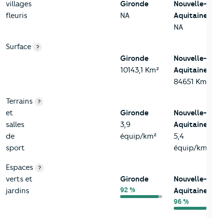
villages
Gironde
Nouvelle-
fleuris
NA
Aquitaine
NA
Surface
?
Gironde
Nouvelle-
10143,1 Km²
Aquitaine
84651 Km²
Terrains
?
et
Gironde
Nouvelle-
salles
3,9
Aquitaine
de
équip/km²
5,4
sport
équip/km²
Espaces
?
verts et
Gironde
Nouvelle-
92 %
jardins
Aquitaine
96 %