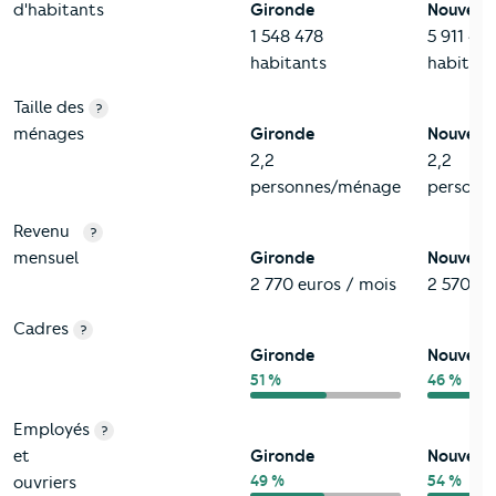
d'habitants
Gironde
Nouvelle
1 548 478
5 911 48
habitants
habitant
Taille des
?
ménages
Gironde
Nouvelle
2,2
2,2
personnes/ménage
personn
Revenu
?
mensuel
Gironde
Nouvelle
2 770 euros / mois
2 570 eu
Cadres
?
Gironde
Nouvelle
51 %
46 %
Employés
?
et
Gironde
Nouvelle
49 %
54 %
ouvriers