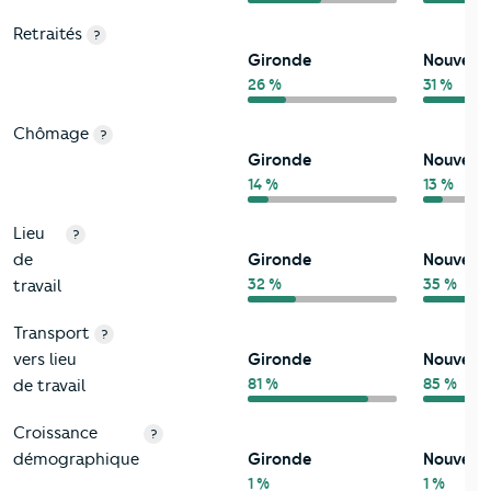
Retraités
?
Gironde
Nouvelle
26 %
31 %
Chômage
?
Gironde
Nouvelle
14 %
13 %
Lieu
?
de
Gironde
Nouvelle
32 %
35 %
travail
Transport
?
vers lieu
Gironde
Nouvelle
81 %
85 %
de travail
Croissance
?
démographique
Gironde
Nouvelle
1 %
1 %