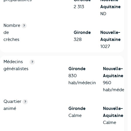
2 313
Aquitaine
ND
Nombre
?
de
Gironde
Nouvelle-
crèches
328
Aquitaine
1027
5-Commerces
Critères
Gironde
Comparé à la région Nouvelle-Aquitai
Médecins
?
généralistes
Gironde
Nouvelle-
830
Aquitaine
hab/médecin
960
hab/médecin
Quartier
?
animé
Gironde
Nouvelle-
Calme
Aquitaine
Calme