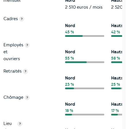
mensuel
Nord
Hauts-d
2 510 euros / mois
2 520 eu
Cadres
?
Nord
Hauts-d
45 %
42 %
Employés
?
et
Nord
Hauts-d
55 %
58 %
ouvriers
Retraités
?
Nord
Hauts-d
23 %
25 %
Chômage
?
Nord
Hauts-d
18 %
17 %
Lieu
?