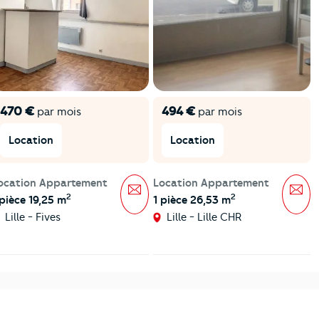
470 €
494 €
par mois
par mois
Location
Location
ocation Appartement
Location Appartement
Message
Mes
2
2
 pièce 19,25 m
1 pièce 26,53 m
Lille - Fives
Lille - Lille CHR
v