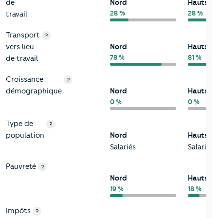
de
Nord
Hauts-d
28 %
28 %
travail
Transport
?
vers lieu
Nord
Hauts-d
78 %
81 %
de travail
Croissance
?
démographique
Nord
Hauts-d
0 %
0 %
Type de
?
population
Nord
Hauts-d
Salariés
Salariés
Pauvreté
?
Nord
Hauts-d
19 %
18 %
Impôts
?