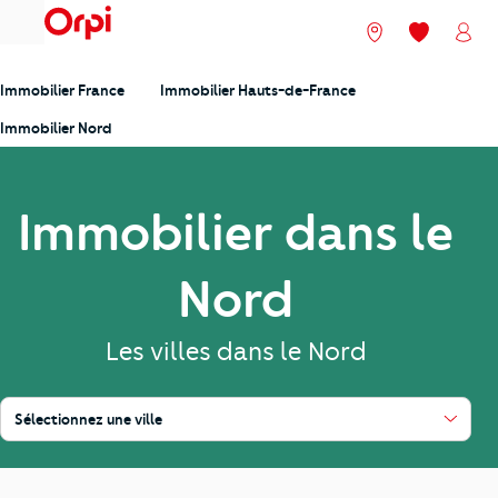
menu
Nos agences
Mes favori
Mon
Immobilier France
Immobilier Hauts-de-France
Immobilier Nord
Immobilier dans le
Nord
Les villes dans le Nord
Sélectionnez une ville