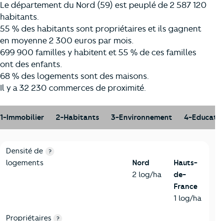
Le département du Nord (59) est peuplé de 2 587 120
habitants.
55 % des habitants sont propriétaires et ils gagnent
en moyenne 2 300 euros par mois.
699 900 familles y habitent et 55 % de ces familles
ont des enfants.
68 % des logements sont des maisons.
Il y a 32 230 commerces de proximité.
1-Immobilier
2-Habitants
3-Environnement
4-Educati
1-Immobilier
Critères
Nord
Comparé à la région Hauts-de-France
Densité de
?
logements
Nord
Hauts-
2 log/ha
de-
France
1 log/ha
Propriétaires
?