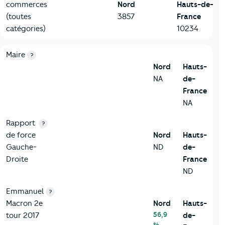
commerces
Nord
Hauts-de-
(toutes
3857
France
catégories)
10234
6-Politique
Critères
Nord
Comparé à la région Hauts-de-France
Maire
?
Nord
Hauts-
NA
de-
France
NA
Rapport
?
de force
Nord
Hauts-
Gauche-
ND
de-
Droite
France
ND
Emmanuel
?
Macron 2e
Nord
Hauts-
56,9
tour 2017
de-