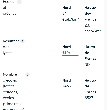
4-Education
Critères
Nord
Comparé à la région Hauts-de-France
Ecoles
?
et
Nord
Hauts-
crèches
3,1
de-
étab/km²
France
2,6
étab/km²
Résultats
?
des
Nord
Hauts-
92 %
lycées
de-
France
ND
Nombre
?
d'écoles
Nord
Hauts-
(lycées,
2436
de-
collèges,
France
écoles
6527
primaires et
maternelles)