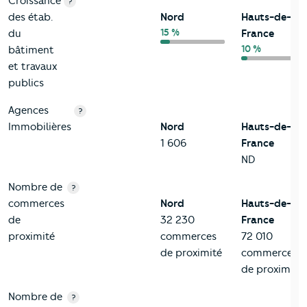
Croissance
?
des étab.
Nord
Hauts-de-
15 %
du
France
10 %
bâtiment
et travaux
publics
Agences
?
Immobilières
Nord
Hauts-de-
1 606
France
ND
Nombre de
?
commerces
Nord
Hauts-de-
de
32 230
France
proximité
commerces
72 010
de proximité
commerces
de proximité
Nombre de
?