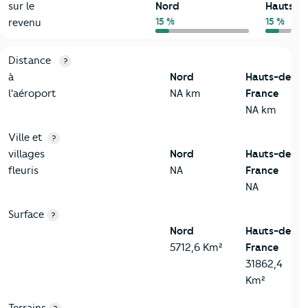
sur le
Nord
Hauts-d
15 %
15 %
revenu
3-Environnement
Critères
Nord
Comparé à la région Hauts-de-France
Distance
?
à
Nord
Hauts-de-
l'aéroport
NA km
France
NA km
Ville et
?
villages
Nord
Hauts-de-
fleuris
NA
France
NA
Surface
?
Nord
Hauts-de-
5712,6 Km²
France
31862,4
Km²