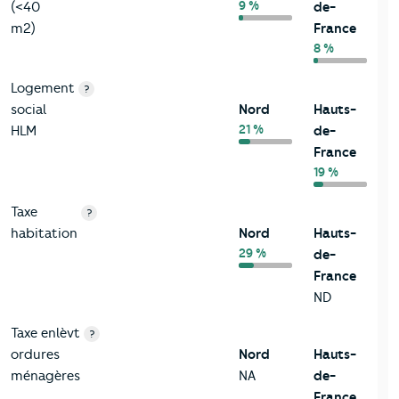
9 %
(<40
de-
m2)
France
8 %
Logement
?
social
Nord
Hauts-
21 %
HLM
de-
France
19 %
Taxe
?
habitation
Nord
Hauts-
29 %
de-
France
ND
Taxe enlèvt
?
ordures
Nord
Hauts-
ménagères
NA
de-
France