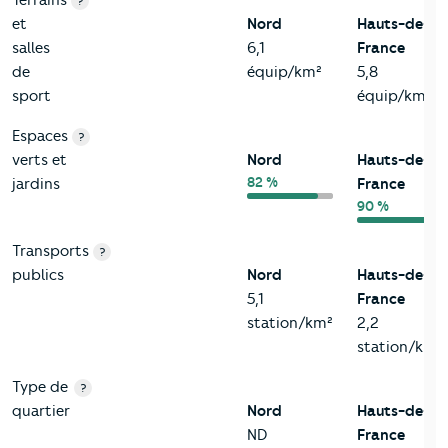
Terrains
?
et
Nord
Hauts-de-
salles
6,1
France
de
équip/km²
5,8
sport
équip/km²
Espaces
?
verts et
Nord
Hauts-de-
82 %
jardins
France
90 %
Transports
?
publics
Nord
Hauts-de-
5,1
France
station/km²
2,2
station/km²
Type de
?
quartier
Nord
Hauts-de-
ND
France