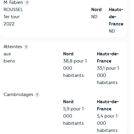
M. Fabien
?
ROUSSEL
Nord
Hauts-
1er tour
ND
de-
2022
France
ND
7-Sécurité
Critères
Nord
Comparé à la région Hauts-de-France
Atteintes
?
aux
Nord
Hauts-de-
biens
38,8 pour 1
France
000
33,1 pour 1
habitants
000
habitants
Cambriolages
?
Nord
Hauts-de-
5,9 pour 1
France
000
5,4 pour 1
habitants
000
habitants