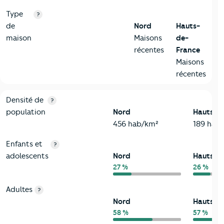
Type
?
de
Nord
Hauts-
maison
Maisons
de-
récentes
France
Maisons
récentes
2-Habitants
Critères
Nord
Comparé à la région Hauts-de-France
Densité de
?
population
Nord
Hauts-d
456 hab/km²
189 hab
Enfants et
?
adolescents
Nord
Hauts-d
27 %
26 %
Adultes
?
Nord
Hauts-d
58 %
57 %