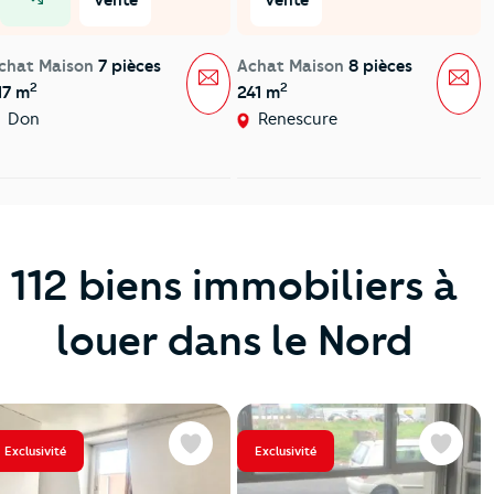
prix en baisse
chat Maison
7 pièces
Achat Maison
8 pièces
Message
Mes
2
2
17 m
241 m
Don
Renescure
112 biens immobiliers à
louer dans le Nord
Exclusivité
Exclusivité
Favoris
Favoris