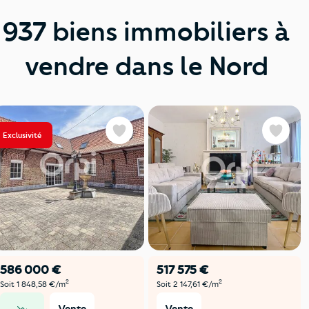
937 biens immobiliers à
vendre dans le Nord
Exclusivité
Favoris
Favoris
586 000 €
517 575 €
2
2
Soit 1 848,58 €/m
Soit 2 147,61 €/m
Vente
Vente