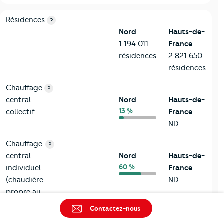
8-Chauffage
Critères
Nord
Comparé à la région Hauts-de-France
Résidences
?
Nord
Hauts-de-
1 194 011
France
résidences
2 821 650
résidences
Chauffage
?
central
Nord
Hauts-de-
13 %
collectif
France
ND
Chauffage
?
central
Nord
Hauts-de-
60 %
individuel
France
(chaudière
ND
propre au
logement)
Contactez-nous