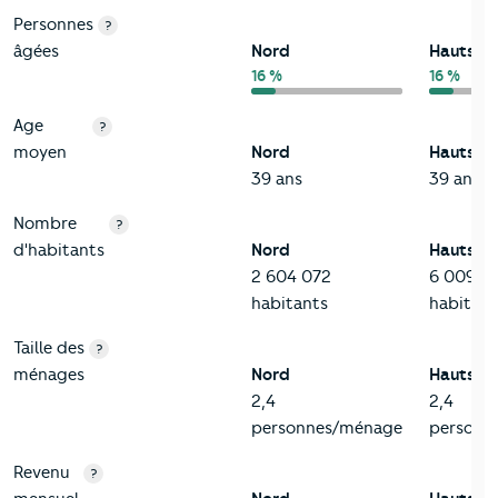
Personnes
?
âgées
Nord
Hauts-d
16 %
16 %
Age
?
moyen
Nord
Hauts-d
39 ans
39 ans
Nombre
?
d'habitants
Nord
Hauts-d
2 604 072
6 009 9
habitants
habitant
Taille des
?
ménages
Nord
Hauts-d
2,4
2,4
personnes/ménage
personn
Revenu
?