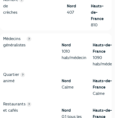
?
de
Nord
Hauts-
crèches
407
de-
France
810
5-Commerces
Critères
Nord
Comparé à la région Hauts-de-France
Médecins
?
généralistes
Nord
Hauts-de-
1010
France
hab/médecin
1090
hab/médecin
Quartier
?
animé
Nord
Hauts-de-
Calme
France
Calme
Restaurants
?
et cafés
Nord
Hauts-de-
0,1 tous les
France