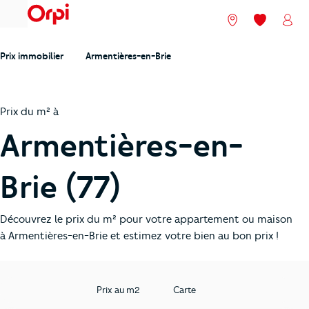
menu
Nos agences
Mes favori
Mon
Prix immobilier
Armentières-en-Brie
Prix du m² à
Armentières-en-
Brie (77)
Découvrez le prix du m² pour votre appartement ou maison
à Armentières-en-Brie et estimez votre bien au bon prix !
Prix au m2
Carte