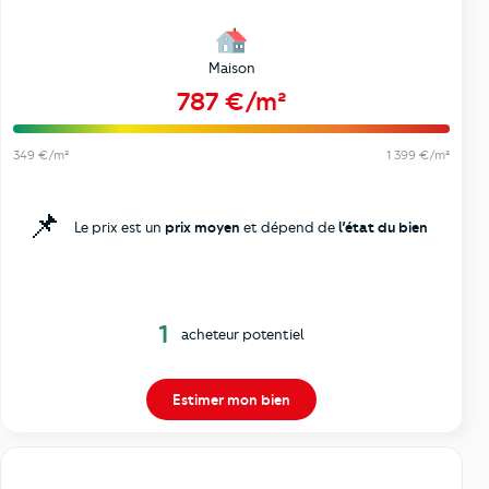
Maison
787 €/m²
349 €/m²
1 399 €/m²
📌
Le prix est un
prix moyen
et dépend de
l’état du bien
1
acheteur potentiel
Estimer mon bien