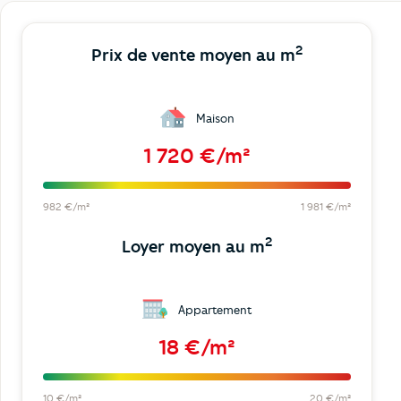
2
Prix de vente moyen au m
Maison
1 720 €/m²
982 €/m²
1 981 €/m²
2
Loyer moyen au m
Appartement
18 €/m²
10 €/m²
20 €/m²