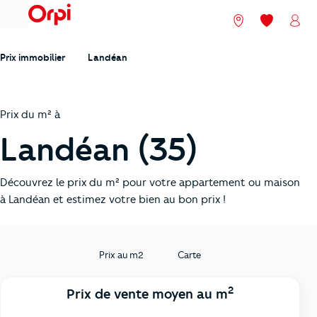
menu
Nos agences
Mes favori
Mon
Prix immobilier
Landéan
Prix du m² à
Landéan (35)
Découvrez le prix du m² pour votre appartement ou maison
à Landéan et estimez votre bien au bon prix !
Prix au m2
Carte
2
Prix de vente moyen au m