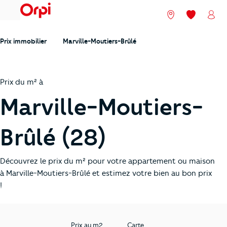
menu
Nos agences
Mes favori
Mon
Prix immobilier
Marville-Moutiers-Brûlé
Prix du m² à
Marville-Moutiers-
Brûlé (28)
Découvrez le prix du m² pour votre appartement ou maison
à Marville-Moutiers-Brûlé et estimez votre bien au bon prix
!
Prix au m2
Carte