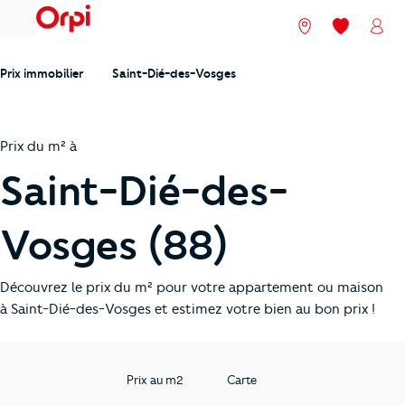
menu
Nos agences
Mes favori
Mon
Prix immobilier
Saint-Dié-des-Vosges
Prix du m² à
Saint-Dié-des-
Vosges (88)
Découvrez le prix du m² pour votre appartement ou maison
à Saint-Dié-des-Vosges et estimez votre bien au bon prix !
Prix au m2
Carte