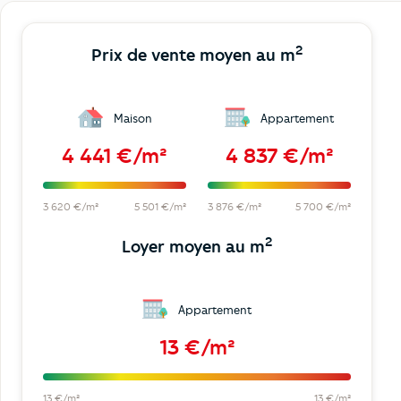
2
Prix de vente moyen au m
Maison
Appartement
4 441 €/m²
4 837 €/m²
3 620 €/m²
5 501 €/m²
3 876 €/m²
5 700 €/m²
2
Loyer moyen au m
Appartement
13 €/m²
13 €/m²
13 €/m²