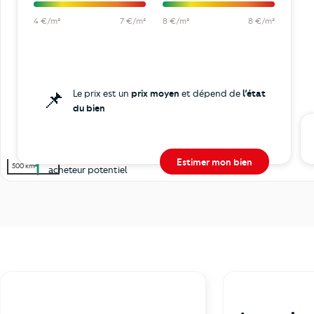
4 €/m²
7 €/m²
8 €/m²
8 €/m²
📌
Le prix est un
prix moyen
et dépend de
l’état
du bien
Estimer mon bien
1
500 km
acheteur potentiel