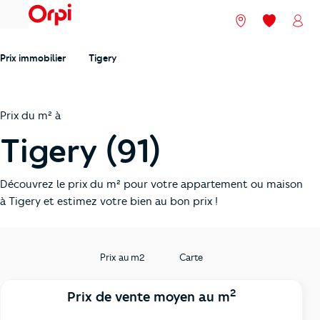
menu
Nos agences
Mes favori
Mon
Prix immobilier
Tigery
Prix du m² à
Tigery (91)
Découvrez le prix du m² pour votre appartement ou maison
à Tigery et estimez votre bien au bon prix !
Prix au m2
Carte
2
Prix de vente moyen au m