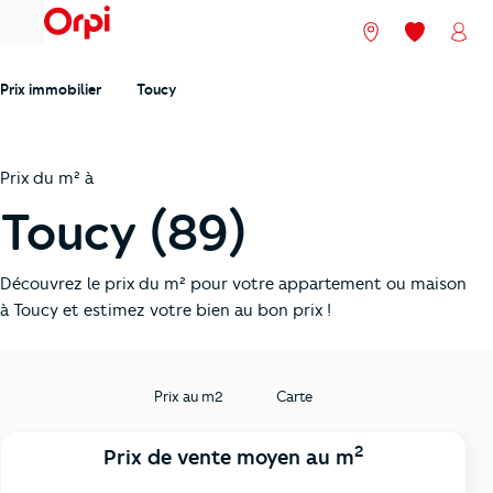
menu
Nos agences
Mes favori
Mon
Prix immobilier
Toucy
Prix du m² à
Toucy (89)
Découvrez le prix du m² pour votre appartement ou maison
à Toucy et estimez votre bien au bon prix !
Prix au m2
Carte
2
Prix de vente moyen au m