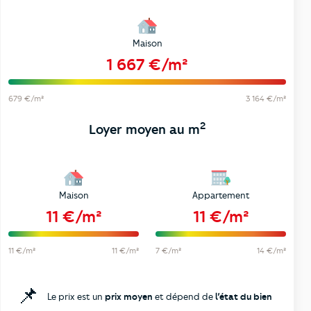
Maison
1 667 €/m²
679 €/m²
3 164 €/m²
2
Loyer moyen au m
Maison
Appartement
11 €/m²
11 €/m²
11 €/m²
11 €/m²
7 €/m²
14 €/m²
📌
Le prix est un
prix moyen
et dépend de
l’état du bien