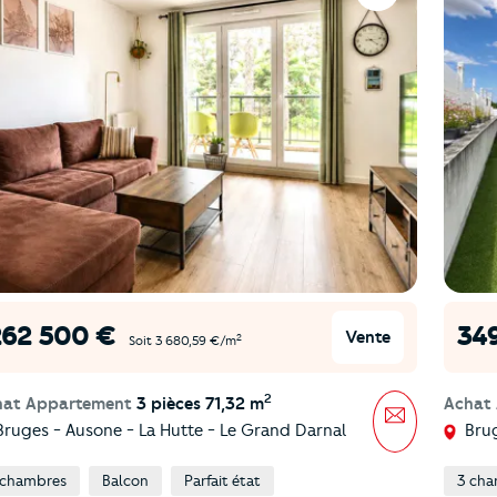
262 500 €
34
Vente
2
Soit 3 680,59 €/m
2
hat Appartement
3 pièces 71,32 m
Achat
Message
ruges - Ausone - La Hutte - Le Grand Darnal
Brug
 chambres
Balcon
Parfait état
3 cha