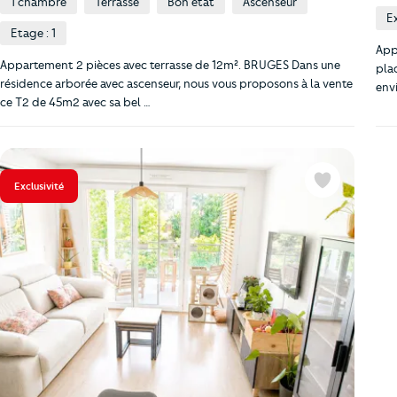
1 chambre
Terrasse
Bon état
Ascenseur
E
Etage : 1
App
Appartement 2 pièces avec terrasse de 12m². BRUGES Dans une
pla
résidence arborée avec ascenseur, nous vous proposons à la vente
env
ce T2 de 45m2 avec sa bel …
Exclusivité
Favoris