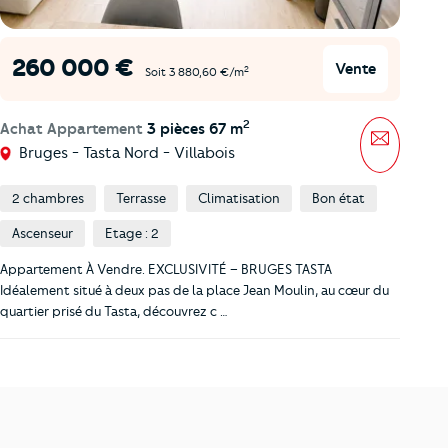
260 000 €
Vente
2
Soit 3 880,60 €/m
2
Achat Appartement
3 pièces 67 m
Message
Bruges - Tasta Nord - Villabois
2 chambres
Terrasse
Climatisation
Bon état
Ascenseur
Etage : 2
Appartement À Vendre. EXCLUSIVITÉ – BRUGES TASTA
Idéalement situé à deux pas de la place Jean Moulin, au cœur du
quartier prisé du Tasta, découvrez c …