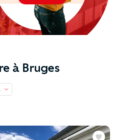
re à Bruges
re de pièce
Favoris