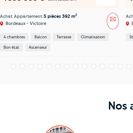
2
Achat Appartement
5 pièces 392 m
Ac
Message
Bordeaux - Victoire
B
4 chambres
Balcon
Terrasse
Climatisation
S
Bon état
Ascenseur
1
2
3
4
5
6
7
8
9
10
11
12
13
14
Nos 