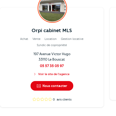
Orpi cabinet MLS
Achat
Vente
Location
Gestion locative
Syndic de copropriété
197 Avenue Victor Hugo
33110 Le Bouscat
05 57 35 05 97
Voir le site de l'agence
Nous contacter
0
avis clients