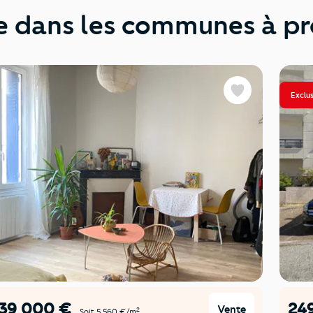
 dans les communes à pr
Exclus
Favoris
139 000 €
24
Vente
2
Soit 5 560 €/m