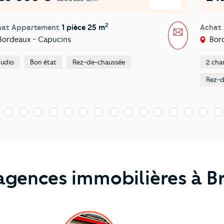
2
hat Appartement
1 pièce 25 m
Achat
Message
ordeaux - Capucins
Bord
tudio
Bon état
Rez-de-chaussée
2 cha
Rez-d
15
16
17
18
19
20
21
22
23
24
25
26
27
28
29
agences immobilières à B