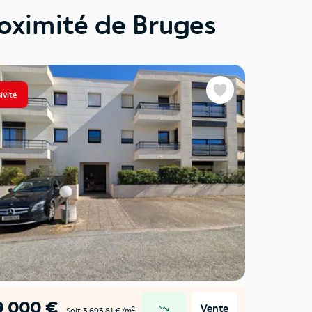
oximité de Bruges
ivité
Exclusivité
Favoris
9 000 €
Vente
Vendu
2
Soit 3 693,81 €/m