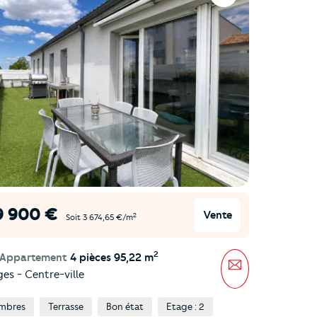
9 900 €
Vente
2
Soit 3 674,65 €/m
2
 Appartement
4 pièces 95,22 m
Message
es - Centre-ville
mbres
Terrasse
Bon état
Etage : 2