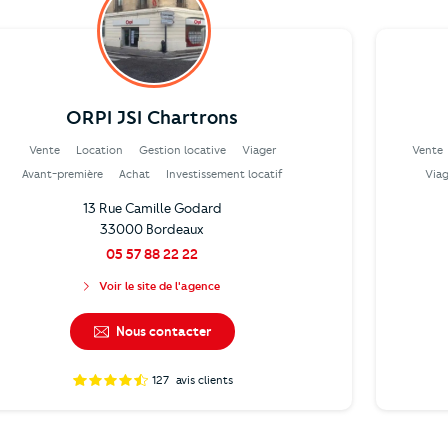
ORPI JSI Chartrons
Vente
Location
Gestion locative
Viager
Vente
Avant-première
Achat
Investissement locatif
Viag
13 Rue Camille Godard
33000 Bordeaux
05 57 88 22 22
Voir le site de l'agence
Nous contacter
127
avis clients