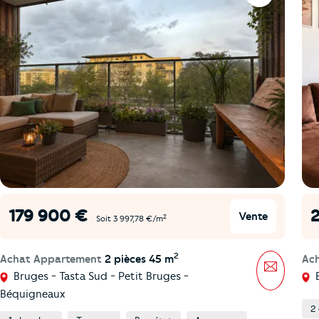
179 900 €
Vente
2
Soit 3 997,78 €/m
2
Achat Appartement
2 pièces 45 m
Ac
Message
Bruges - Tasta Sud - Petit Bruges -
B
Béquigneaux
2