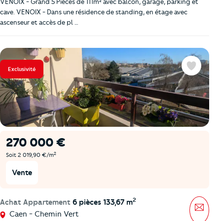
VENOIX - Grand 5 Pièces de 111m² avec balcon, garage, parking et
cave. VENOIX - Dans une résidence de standing, en étage avec
ascenseur et accès de pl …
Exclusivité
Favoris
270 000 €
2
Soit 2 019,90 €/m
Vente
2
Achat Appartement
6 pièces 133,67 m
Mess
Caen - Chemin Vert