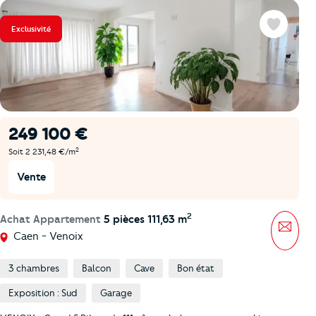
Exclusivité
Favoris
249 100 €
2
Soit 2 231,48 €/m
Vente
2
Achat Appartement
5 pièces 111,63 m
Mess
Caen - Venoix
3 chambres
Balcon
Cave
Bon état
Exposition : Sud
Garage