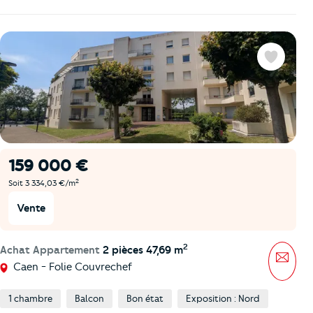
Favoris
159 000 €
2
Soit 3 334,03 €/m
Vente
2
Achat Appartement
2 pièces 47,69 m
Mess
Caen - Folie Couvrechef
1 chambre
Balcon
Bon état
Exposition : Nord