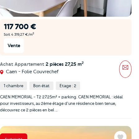
117 700 €
2
Soit 4 319,27 €/m
Vente
2
Achat Appartement
2 pièces 27,25 m
Mess
Caen - Folie Couvrechef
1 chambre
Bon état
Etage : 2
CAEN MEMORIAL - T2 27.25m² + parking. CAEN MEMORIAL : idéal
pour investisseurs, au 2ème étage d'une résidence bien tenue,
découvrez ce 2 pièces en bel …