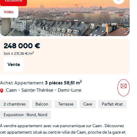
Exclusivité
Favoris
Vidéo
248 000 €
2
Soit 4 231,36 €/m
Vente
2
Achat Appartement
3 pièces 58,61 m
Mess
Caen - Sainte-Thérèse - Demi-Lune
2 chambres
Balcon
Terrasse
Cave
Parfait état
Exposition : Nord, Nord
A vendre appartement avec vue panoramique sur Caen.. Découvrez
cet appartement situé au centre-ville de Caen, proche de la gare et