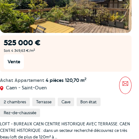
525 000 €
2
Soit 4 349,63 €/m
Vente
2
Achat Appartement
4 pièces 120,70 m
Mess
Caen - Saint-Ouen
2 chambres
Terrasse
Cave
Bon état
Rez-de-chaussée
LOFT - BUREAUX CAEN CENTRE HISTORIQUE AVEC TERRASSE. CAEN
CENTRE HISTORIQUE : dans un secteur recherché découvrez ce très
beau loft de plus de 120m² à …