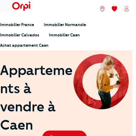
menu
Nos agences
Mes favori
Mon
Immobilier France
Immobilier Normandie
Immobilier Calvados
Immobilier Caen
Achat appartement Caen
Apparteme
nts à
vendre à
Caen