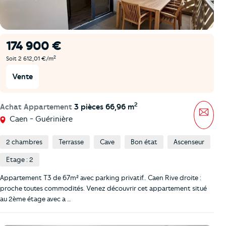
174 900 €
2
Soit 2 612,01 €/m
Vente
2
Achat Appartement
3 pièces 66,96 m
Mess
Caen - Guérinière
2 chambres
Terrasse
Cave
Bon état
Ascenseur
Etage : 2
Appartement T3 de 67m² avec parking privatif.. Caen Rive droite :
proche toutes commodités. Venez découvrir cet appartement situé
au 2ème étage avec a …