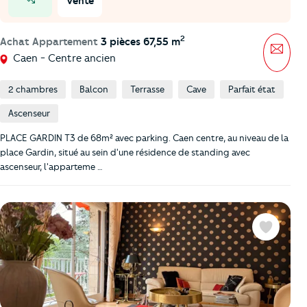
Vente
prix en baisse
2
Achat Appartement
3 pièces 67,55 m
Mess
Caen - Centre ancien
2 chambres
Balcon
Terrasse
Cave
Parfait état
Ascenseur
PLACE GARDIN T3 de 68m² avec parking. Caen centre, au niveau de la
place Gardin, situé au sein d'une résidence de standing avec
ascenseur, l'apparteme …
Favoris