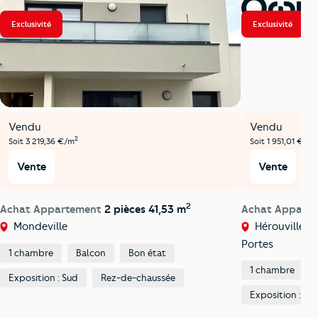
Exclusivité
Exclusivité
Vendu
Vendu
2
2
Soit 3 219,36 €/m
Soit 1 951,01 €/m
Vente
Vente
2
Achat Appartement
2 pièces 41,53 m
Achat Appart
Mondeville
Hérouville-Sa
Portes
1 chambre
Balcon
Bon état
1 chambre
Exposition : Sud
Rez-de-chaussée
Exposition : Su