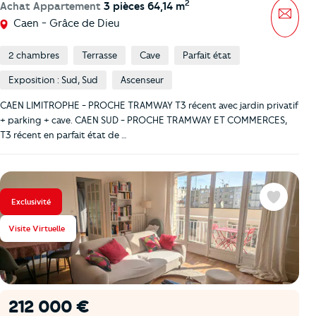
2
Achat Appartement
3 pièces 64,14 m
Mess
Caen - Grâce de Dieu
2 chambres
Terrasse
Cave
Parfait état
Exposition : Sud, Sud
Ascenseur
CAEN LIMITROPHE - PROCHE TRAMWAY T3 récent avec jardin privatif
+ parking + cave. CAEN SUD - PROCHE TRAMWAY ET COMMERCES,
T3 récent en parfait état de …
Exclusivité
Favoris
Visite Virtuelle
212 000 €