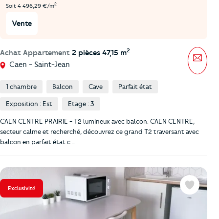
2
Soit 4 496,29 €/m
Vente
2
Achat Appartement
2 pièces 47,15 m
Mess
Caen - Saint-Jean
1 chambre
Balcon
Cave
Parfait état
Exposition : Est
Etage : 3
CAEN CENTRE PRAIRIE - T2 lumineux avec balcon. CAEN CENTRE,
secteur calme et recherché, découvrez ce grand T2 traversant avec
balcon en parfait état c …
Exclusivité
Favoris