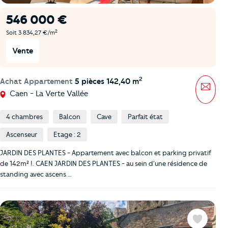
546 000 €
2
Soit 3 834,27 €/m
Vente
2
Achat Appartement
5 pièces 142,40 m
Mess
Caen - La Verte Vallée
4 chambres
Balcon
Cave
Parfait état
Ascenseur
Etage : 2
JARDIN DES PLANTES - Appartement avec balcon et parking privatif
de 142m² !. CAEN JARDIN DES PLANTES - au sein d'une résidence de
standing avec ascens …
Favoris