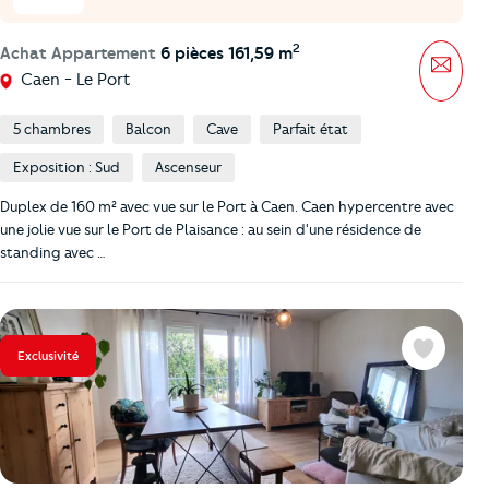
2
Achat Appartement
6 pièces 161,59 m
Mess
Caen - Le Port
5 chambres
Balcon
Cave
Parfait état
Exposition : Sud
Ascenseur
Duplex de 160 m² avec vue sur le Port à Caen. Caen hypercentre avec
une jolie vue sur le Port de Plaisance : au sein d'une résidence de
standing avec …
Exclusivité
Favoris