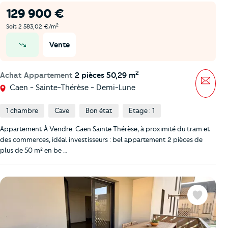
129 900 €
2
Soit 2 583,02 €/m
Vente
prix en baisse
2
Achat Appartement
2 pièces 50,29 m
Mess
Caen - Sainte-Thérèse - Demi-Lune
1 chambre
Cave
Bon état
Etage : 1
Appartement À Vendre. Caen Sainte Thérèse, à proximité du tram et
des commerces, idéal investisseurs : bel appartement 2 pièces de
plus de 50 m² en be …
Favoris