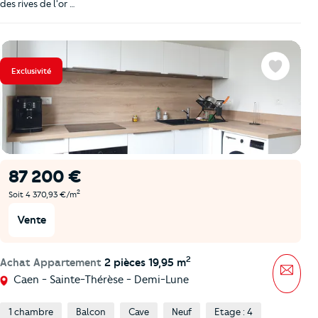
des rives de l'or …
Exclusivité
Favoris
87 200 €
2
Soit 4 370,93 €/m
Vente
2
Achat Appartement
2 pièces 19,95 m
Mess
Caen - Sainte-Thérèse - Demi-Lune
1 chambre
Balcon
Cave
Neuf
Etage : 4