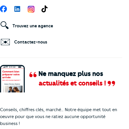
Suivez-nous
Facebook
LinkedIn
TikTok
🔍
Trouvez une agence
✉️
Contactez-nous
Ne manquez plus nos
actualités et conseils !
Comment je vais faire pour suivre le marc
Conseils, chiffres clés, marché… Notre équipe met tout en
oeuvre pour que vous ne ratiez aucune opportunité
business !