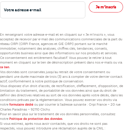
Votre adresse e-mail
Je m’inscris
En renseignant votre adresse e-mail et en cliquant sur « Je m’inscris », vous
acceptez de recevoir par e-mail des communications commerciales de la part du
réseau ORPI (ORPI France, agences et GIE ORPI) portant sur le marché
immobilier, notamment des analyses, chiffres clés, tendances, conseils,
opportunités business ainsi que des informations sur nos produits et services.
Ce consentement est entièrement facultatif. Vous pouvez le retirer à tout
moment en cliquant sur le lien de désinscription présent dans nos e-mails ou via
.
ce lien
Vos données sont conservées jusqu’au retrait de votre consentement ou
pendant une durée maximale de trois (3) ans à compter de votre dernier contact
actif, conformément à notre politique de conservation.
Vous disposez d’un droit d’accès, de rectification, d’effacement, d’opposition, de
limitation du traitement, de portabilité de vos données ainsi que du droit de
définir des directives relatives au sort de vos données après votre décès, dans les
conditions prévues par la réglementation. Vous pouvez exercer vos droits via
notre
ou par courrier à l’adresse suivante : Orpi France – 20 rue
formulaire dédié
Charles Paradinas – 92110 Clichy.
Pour en savoir plus sur le traitement de vos données personnelles, consultez
notre
.
Politique de protection des données
Si vous estimez, après nous avoir contactés, que vos droits ne sont pas
respectés, vous pouvez introduire une réclamation auprès de la CNIL :