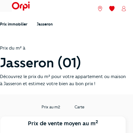
menu
Nos agences
Mes favori
Mon
Prix immobilier
Jasseron
Prix du m² à
Jasseron (01)
Découvrez le prix du m² pour votre appartement ou maison
à Jasseron et estimez votre bien au bon prix !
Prix au m2
Carte
2
Prix de vente moyen au m