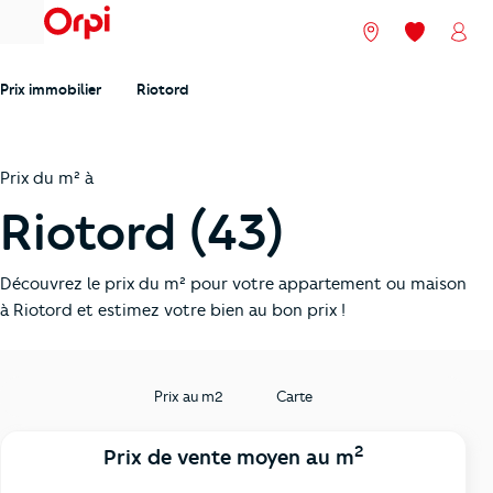
menu
Nos agences
Mes favori
Mon
Prix immobilier
Riotord
Prix du m² à
Riotord (43)
Découvrez le prix du m² pour votre appartement ou maison
à Riotord et estimez votre bien au bon prix !
Prix au m2
Carte
2
Prix de vente moyen au m