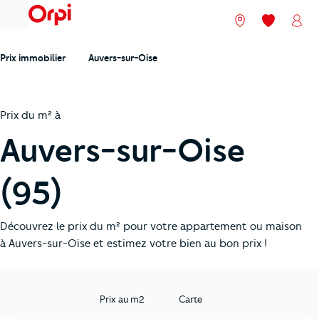
menu
Nos agences
Mes favori
Mon
Prix immobilier
Auvers-sur-Oise
Prix du m² à
Auvers-sur-Oise
(95)
Découvrez le prix du m² pour votre appartement ou maison
à Auvers-sur-Oise et estimez votre bien au bon prix !
Prix au m2
Carte