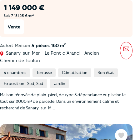
1 149 000 €
2
Soit 7 181,25 €/m
Vente
2
Achat Maison
5 pièces 160 m
Mess
Sanary-sur-Mer - Le Pont d'Arand - Ancien
Chemin de Toulon
4 chambres
Terrasse
Climatisation
Bon état
Exposition : Sud, Sud
Jardin
Maison rénovée de plain-pied, de type 5 dépendance et piscine le
tout sur 2000m² de parcelle. Dans un environnement calme et
recherché de Sanary-sur-M …
Favoris