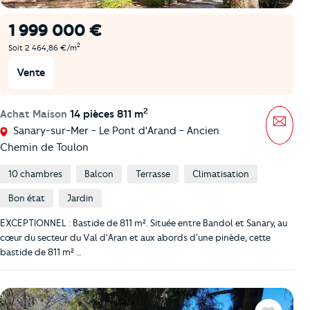
1 999 000 €
2
Soit 2 464,86 €/m
Vente
2
Achat Maison
14 pièces 811 m
Mess
Sanary-sur-Mer - Le Pont d'Arand - Ancien
Chemin de Toulon
10 chambres
Balcon
Terrasse
Climatisation
Bon état
Jardin
EXCEPTIONNEL : Bastide de 811 m². Située entre Bandol et Sanary, au
cœur du secteur du Val d'Aran et aux abords d'une pinède, cette
bastide de 811 m² …