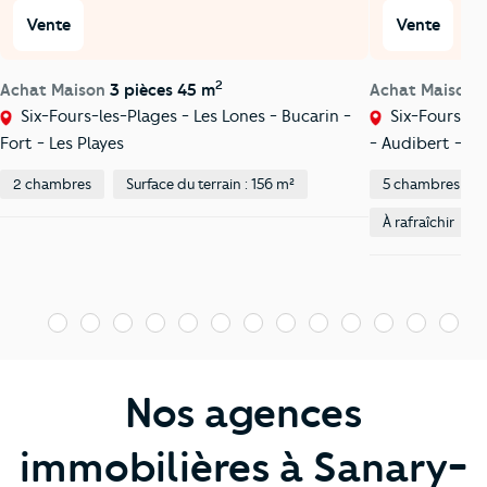
Vente
Vente
2
Achat Maison
3 pièces 45 m
Achat Maison
Six-Fours-les-Plages - Les Lones - Bucarin -
Six-Fours-le
Fort - Les Playes
- Audibert - V
2 chambres
Surface du terrain : 156 m²
5 chambres
À rafraîchir
1
2
3
4
5
6
7
8
9
10
11
12
13
1
Nos agences
immobilières à Sanary-