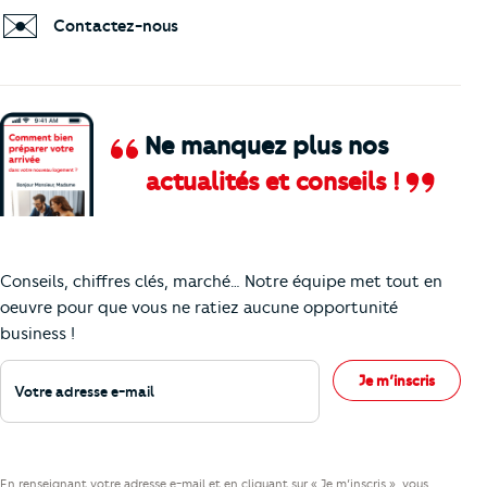
✉️
Contactez-nous
Ne manquez plus nos
actualités et conseils !
Comment je vais faire pour suivre le marc
Conseils, chiffres clés, marché… Notre équipe met tout en
oeuvre pour que vous ne ratiez aucune opportunité
business !
Votre adresse e-mail
Je m’inscris
En renseignant votre adresse e-mail et en cliquant sur « Je m’inscris », vous