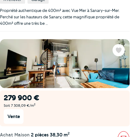
Propriété authentique de 400m² avec Vue Mer à Sanary-sur-Mer.
Perché sur les hauteurs de Sanary, cette magnifique propriété de
400m² offre une très be …
Favoris
279 900 €
2
Soit 7 308,09 €/m
Vente
2
Achat Maison
2 pièces 38,30 m
Mess