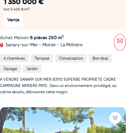
1 350 000 €
2
Soit 5 400 €/m
Vente
2
Achat Maison
6 pièces 250 m
Mess
Sanary-sur-Mer - Motier - La Milhière
4 chambres
Terrasse
Climatisation
Bon état
Garage
Jardin
A VENDRE SANARY SUR MER 83110 SUPERBE PROPRIETE CADRE
CAMPAGNE ARRIERE PAYS.. Dans un environnement privilégié, au
calme absolu, découvrez cette magni …
Favoris