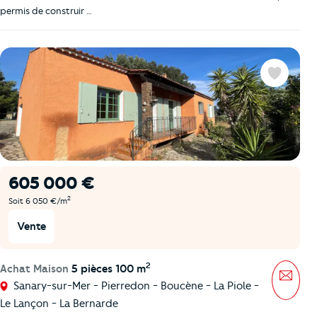
permis de construir …
Favoris
605 000 €
2
Soit 6 050 €/m
Vente
2
Achat Maison
5 pièces 100 m
Mess
Sanary-sur-Mer - Pierredon - Boucène - La Piole -
Le Lançon - La Bernarde