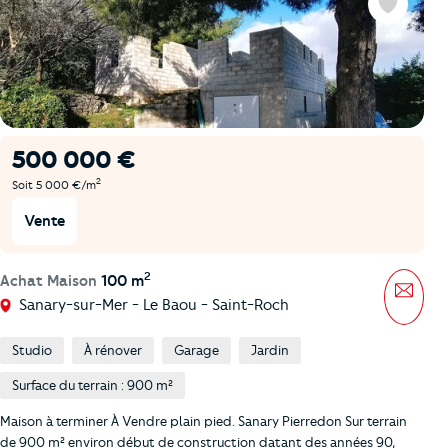
Favoris
500 000 €
2
Soit 5 000 €/m
Vente
2
Achat Maison
100 m
Mess
Sanary-sur-Mer - Le Baou - Saint-Roch
Studio
À rénover
Garage
Jardin
Surface du terrain : 900 m²
Maison à terminer À Vendre plain pied. Sanary Pierredon Sur terrain
de 900 m² environ début de construction datant des années 90,