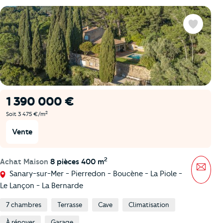
Favoris
1 390 000 €
2
Soit 3 475 €/m
Vente
2
Achat Maison
8 pièces 400 m
Mess
Sanary-sur-Mer - Pierredon - Boucène - La Piole -
Le Lançon - La Bernarde
7 chambres
Terrasse
Cave
Climatisation
À rénover
Garage