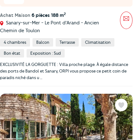
2
Achat Maison
6 pièces 188 m
Mess
Sanary-sur-Mer - Le Pont d'Arand - Ancien
Chemin de Toulon
4 chambres
Balcon
Terrasse
Climatisation
Bon état
Exposition : Sud
EXCLUSIVITÉ LA GORGUETTE : Villa proche plage. À égale distance
des ports de Bandol et Sanary, ORPI vous propose ce petit coin de
paradis niché dans u …
Favoris