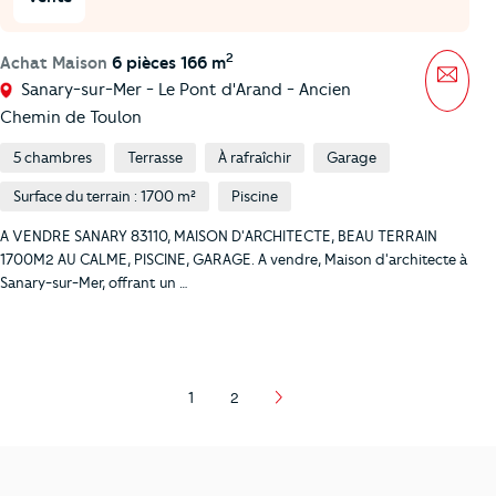
2
Achat Maison
6 pièces 166 m
Mess
Sanary-sur-Mer - Le Pont d'Arand - Ancien
Chemin de Toulon
5 chambres
Terrasse
À rafraîchir
Garage
Surface du terrain : 1700 m²
Piscine
A VENDRE SANARY 83110, MAISON D'ARCHITECTE, BEAU TERRAIN
1700M2 AU CALME, PISCINE, GARAGE. A vendre, Maison d'architecte à
Sanary-sur-Mer, offrant un …
1
2
Page
Page