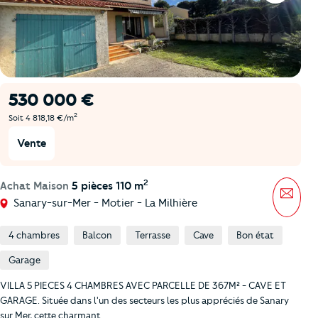
530 000 €
2
Soit 4 818,18 €/m
Vente
2
Achat Maison
5 pièces 110 m
Mess
Sanary-sur-Mer - Motier - La Milhière
4 chambres
Balcon
Terrasse
Cave
Bon état
Garage
VILLA 5 PIECES 4 CHAMBRES AVEC PARCELLE DE 367M² - CAVE ET
GARAGE. Située dans l'un des secteurs les plus appréciés de Sanary
sur Mer, cette charmant …