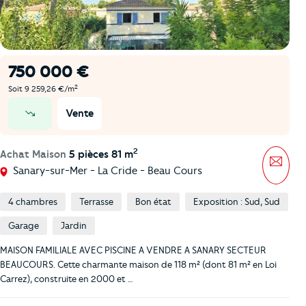
750 000 €
2
Soit 9 259,26 €/m
Vente
prix en baisse
2
Achat Maison
5 pièces 81 m
Mess
Sanary-sur-Mer - La Cride - Beau Cours
4 chambres
Terrasse
Bon état
Exposition : Sud, Sud
Garage
Jardin
MAISON FAMILIALE AVEC PISCINE A VENDRE A SANARY SECTEUR
BEAUCOURS. Cette charmante maison de 118 m² (dont 81 m² en Loi
Carrez), construite en 2000 et …