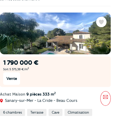
Favoris
1 790 000 €
2
Soit 5 375,38 €/m
Vente
2
Achat Maison
9 pièces 333 m
Mess
Sanary-sur-Mer - La Cride - Beau Cours
6 chambres
Terrasse
Cave
Climatisation