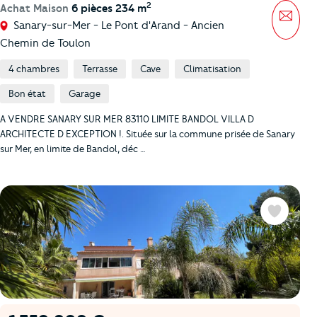
2
Achat Maison
6 pièces 234 m
Mess
Sanary-sur-Mer - Le Pont d'Arand - Ancien
Chemin de Toulon
4 chambres
Terrasse
Cave
Climatisation
Bon état
Garage
A VENDRE SANARY SUR MER 83110 LIMITE BANDOL VILLA D
ARCHITECTE D EXCEPTION !. Située sur la commune prisée de Sanary
sur Mer, en limite de Bandol, déc …
Favoris