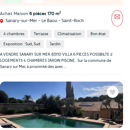
2
Achat Maison
6 pièces 170 m
Mess
Sanary-sur-Mer - Le Baou - Saint-Roch
4 chambres
Terrasse
Climatisation
Bon état
Exposition : Sud, Sud
Jardin
A VENDRE SANARY SUR MER 83110 VILLA 6 PIECES POSSIBILTE 2
LOGEMENTS 4 CHAMBRES JARDIN PISCINE.. Sur la commune de
Sanary sur Mer, à proximité des axes …
Favoris