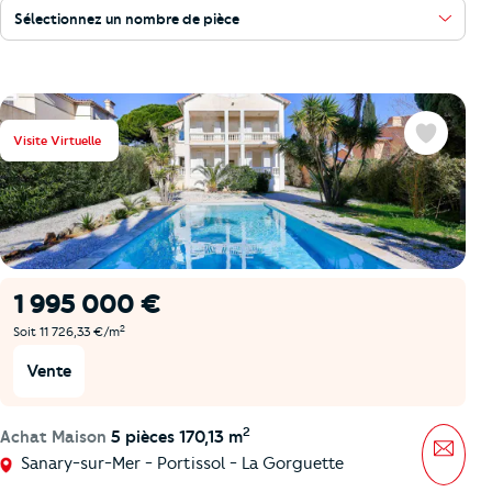
Sélectionnez un nombre de pièce
Visite Virtuelle
Favoris
1 995 000 €
2
Soit 11 726,33 €/m
Vente
2
Achat Maison
5 pièces 170,13 m
Mess
Sanary-sur-Mer - Portissol - La Gorguette