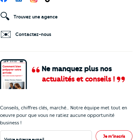
🔍
Trouvez une agence
✉️
Contactez-nous
Ne manquez plus nos
actualités et conseils !
Comment je vais faire pour suivre le marc
Conseils, chiffres clés, marché… Notre équipe met tout en
oeuvre pour que vous ne ratiez aucune opportunité
business !
Votre adresse e-mail
Je m’inscris