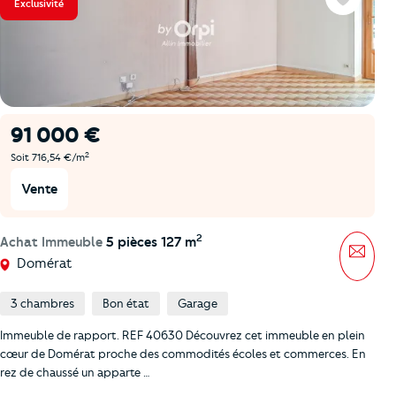
Exclusivité
Favoris
91 000 €
2
Soit 716,54 €/m
Vente
2
Achat Immeuble
5 pièces 127 m
Mess
Domérat
3 chambres
Bon état
Garage
Immeuble de rapport. REF 40630 Découvrez cet immeuble en plein
cœur de Domérat proche des commodités écoles et commerces. En
rez de chaussé un apparte …