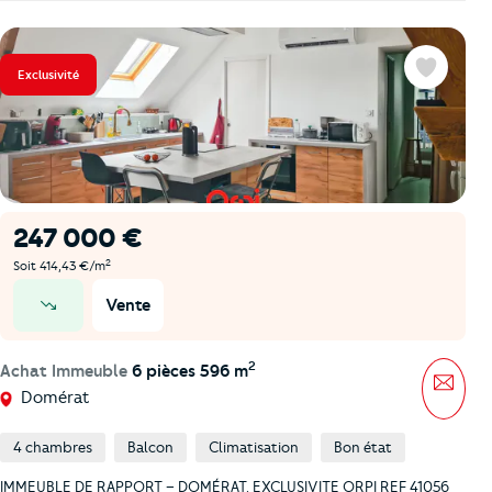
Exclusivité
Favoris
247 000 €
2
Soit 414,43 €/m
Vente
prix en baisse
2
Achat Immeuble
6 pièces 596 m
Mess
Domérat
4 chambres
Balcon
Climatisation
Bon état
IMMEUBLE DE RAPPORT – DOMÉRAT. EXCLUSIVITE ORPI REF 41056