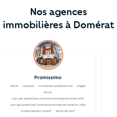
Nos agences
immobilières à Domérat
Promissimo
Vente
Location
Immobilier professionnel
Viager
Achat
orpi.sao.expertises.commerce-entreprise-achat.title
orpi.sao.expertises.commerce-entreprise-location.title
Investissement locatif
Vente de neuf