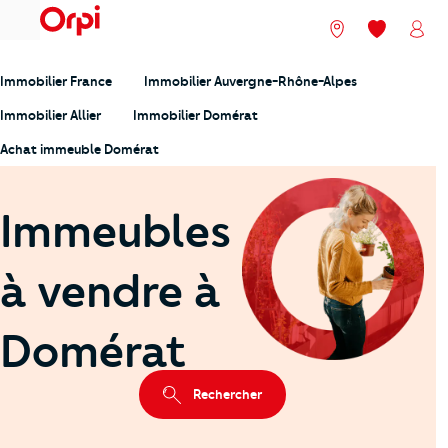
menu
Nos agences
Mes favori
Mon
Immobilier France
Immobilier Auvergne-Rhône-Alpes
Immobilier Allier
Immobilier Domérat
Achat immeuble Domérat
Immeubles
à vendre à
Domérat
Rechercher