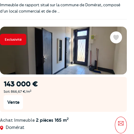
Immeuble de rapport situé sur la commune de Domérat, composé
d’un local commercial et de de …
Exclusivité
Favoris
143 000 €
2
Soit 866,67 €/m
Vente
2
Achat Immeuble
2 pièces 165 m
Mess
Domérat