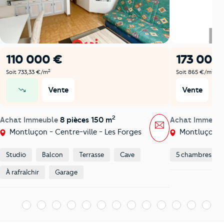
110 000 €
173 000
2
2
Soit 733,33 €/m
Soit 865 €/m
Vente
Vente
prix en baisse
2
Achat Immeuble
8 pièces 150 m
Achat Immeub
Message
Montluçon - Centre-ville - Les Forges
Montluçon - 
Studio
Balcon
Terrasse
Cave
5 chambres
À rafraîchir
Garage
1
2
3
4
5
6
7
8
9
10
11
12
13
1