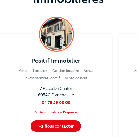
Positif Immobilier
Vente
Location
Gestion locative
Achat
A
Investissement locatif
Vente de neuf
7 Place Du Chater
69340 Francheville
04 78 59 06 06
Voir le site de l'agence
Nous contacter