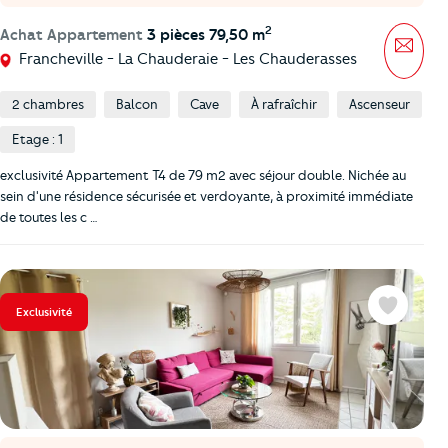
2
Achat Appartement
3 pièces 79,50 m
Mess
Francheville - La Chauderaie - Les Chauderasses
2 chambres
Balcon
Cave
À rafraîchir
Ascenseur
Etage : 1
exclusivité Appartement T4 de 79 m2 avec séjour double. Nichée au
sein d'une résidence sécurisée et verdoyante, à proximité immédiate
de toutes les c …
Exclusivité
Favoris