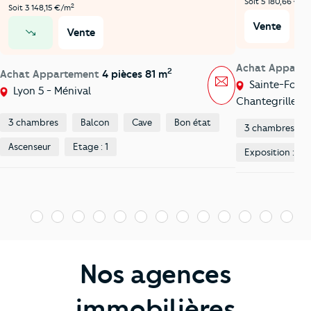
Soit 5 180,66 €/m
2
Soit 3 148,15 €/m
Vente
Vente
prix en baisse
Achat Appart
2
Achat Appartement
4 pièces 81 m
Message
Sainte-Foy-lè
Lyon 5 - Ménival
Chantegrillet
3 chambres
Balcon
Cave
Bon état
3 chambres
Ascenseur
Etage : 1
Exposition : Su
1
2
3
4
5
6
7
8
9
10
11
12
13
1
Nos agences
immobilières