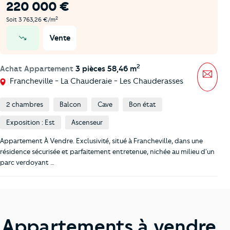
220 000 €
2
Soit 3 763,26 €/m
Vente
prix en baisse
2
Achat Appartement
3 pièces 58,46 m
Mess
Francheville - La Chauderaie - Les Chauderasses
2 chambres
Balcon
Cave
Bon état
Exposition : Est
Ascenseur
Appartement À Vendre. Exclusivité, situé à Francheville, dans une
résidence sécurisée et parfaitement entretenue, nichée au milieu d'un
parc verdoyant …
Appartements à vendre