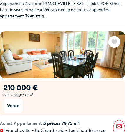
Appartement à vendre. FRANCHEVILLE LE BAS – Limite LYON 5ème :
L’art de vivre en hauteur Véritable coup de cœur, ce splendide
appartement T4 en attiq …
Favoris
210 000 €
2
Soit 2 633,23 €/m
Vente
2
Achat Appartement
3 pièces 79,75 m
Mess
Francheville - La Chauderaie - Les Chauderasses