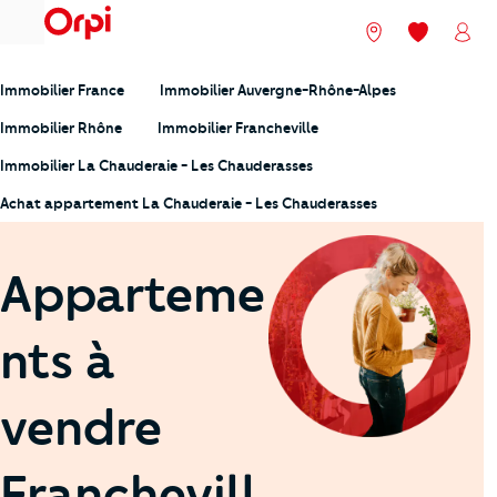
menu
Nos agences
Mes favori
Mon
Immobilier France
Immobilier Auvergne-Rhône-Alpes
Immobilier Rhône
Immobilier Francheville
Immobilier La Chauderaie - Les Chauderasses
Achat appartement La Chauderaie - Les Chauderasses
Apparteme
nts à
vendre
Franchevill