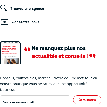
🔍
Trouvez une agence
✉️
Contactez-nous
Ne manquez plus nos
actualités et conseils !
Comment je vais faire pour suivre le marc
Conseils, chiffres clés, marché… Notre équipe met tout en
oeuvre pour que vous ne ratiez aucune opportunité
business !
Votre adresse e-mail
Je m’inscris