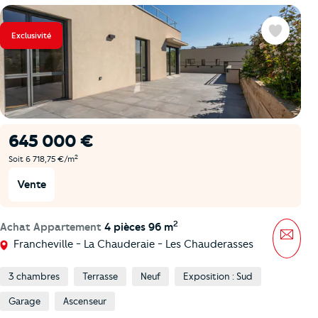
Exclusivité
Favoris
645 000 €
2
Soit 6 718,75 €/m
Vente
2
Achat Appartement
4 pièces 96 m
Mess
Francheville - La Chauderaie - Les Chauderasses
3 chambres
Terrasse
Neuf
Exposition : Sud
Garage
Ascenseur