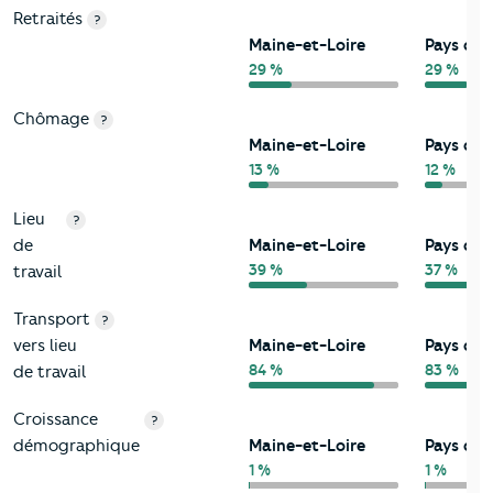
Retraités
?
Maine-et-Loire
Pays de l
29 %
29 %
Chômage
?
Maine-et-Loire
Pays de l
13 %
12 %
Lieu
?
de
Maine-et-Loire
Pays de l
39 %
37 %
travail
Transport
?
vers lieu
Maine-et-Loire
Pays de l
84 %
83 %
de travail
Croissance
?
démographique
Maine-et-Loire
Pays de l
1 %
1 %