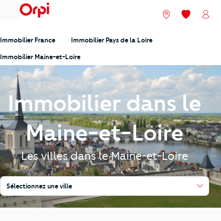
menu
Nos agences
Mes favori
Mon
Immobilier France
Immobilier Pays de la Loire
Immobilier Maine-et-Loire
Immobilier dans le
Maine-et-Loire
Les villes dans le Maine-et-Loire
Sélectionnez une ville