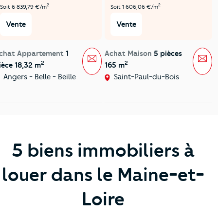
2
2
Soit 6 839,79 €/m
Soit 1 606,06 €/m
Vente
Vente
chat Appartement
1
Achat Maison
5 pièces
Message
Mes
2
2
ièce 18,32 m
165 m
Angers - Belle - Beille
Saint-Paul-du-Bois
5 biens immobiliers à
louer dans le Maine-et-
Loire