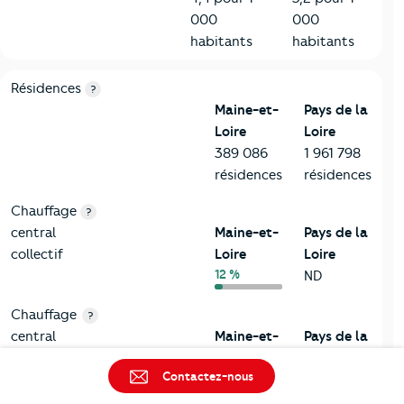
000
000
habitants
habitants
8-Chauffage
Critères
Maine-et-Loire
Comparé à la région Pays de la 
Résidences
?
Maine-et-
Pays de la
Loire
Loire
389 086
1 961 798
résidences
résidences
Chauffage
?
central
Maine-et-
Pays de la
collectif
Loire
Loire
12 %
ND
Chauffage
?
central
Maine-et-
Pays de la
individuel
Loire
Loire
Contactez-nous
44 %
(chaudière
ND
propre au