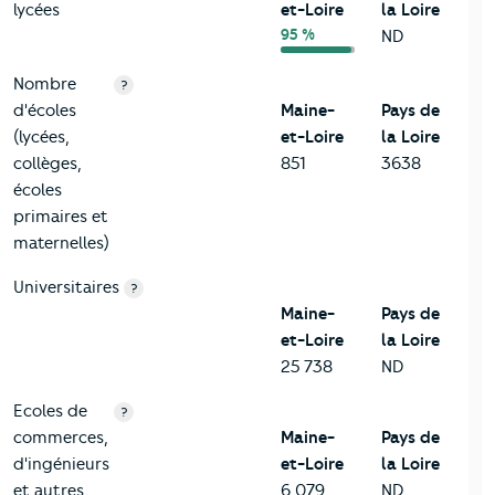
lycées
et-Loire
la Loire
95 %
ND
Nombre
?
d'écoles
Maine-
Pays de
(lycées,
et-Loire
la Loire
collèges,
851
3638
écoles
primaires et
maternelles)
Universitaires
?
Maine-
Pays de
et-Loire
la Loire
25 738
ND
Ecoles de
?
commerces,
Maine-
Pays de
d'ingénieurs
et-Loire
la Loire
et autres
6 079
ND