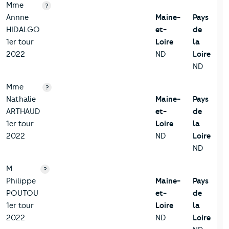
Mme
?
Annne
Maine-
Pays
HIDALGO
et-
de
1er tour
Loire
la
2022
ND
Loire
ND
Mme
?
Nathalie
Maine-
Pays
ARTHAUD
et-
de
1er tour
Loire
la
2022
ND
Loire
ND
M.
?
Philippe
Maine-
Pays
POUTOU
et-
de
1er tour
Loire
la
2022
ND
Loire