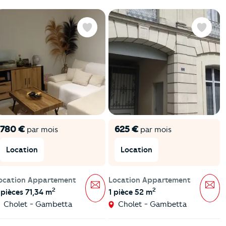
Favoris
Favoris
780 €
625 €
par mois
par mois
Location
Location
ocation Appartement
Location Appartement
Message
Mes
2
2
 pièces 71,34 m
1 pièce 52 m
Cholet - Gambetta
Cholet - Gambetta