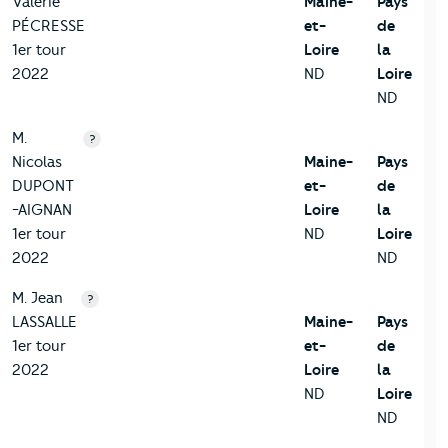
Valérie
Maine-
Pays
PÉCRESSE
et-
de
1er tour
Loire
la
2022
ND
Loire
ND
M.
?
Nicolas
Maine-
Pays
DUPONT
et-
de
-AIGNAN
Loire
la
1er tour
ND
Loire
2022
ND
M. Jean
?
LASSALLE
Maine-
Pays
1er tour
et-
de
2022
Loire
la
ND
Loire
ND