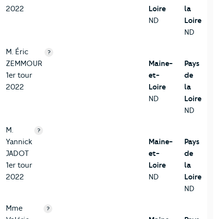
2022
Loire
la
ND
Loire
ND
M. Éric
?
ZEMMOUR
Maine-
Pays
1er tour
et-
de
2022
Loire
la
ND
Loire
ND
M.
?
Yannick
Maine-
Pays
JADOT
et-
de
1er tour
Loire
la
2022
ND
Loire
ND
Mme
?