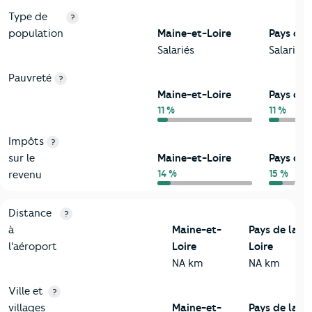
Type de
?
population
Maine-et-Loire
Pays de l
Salariés
Salariés
Pauvreté
?
Maine-et-Loire
Pays de l
11 %
11 %
Impôts
?
sur le
Maine-et-Loire
Pays de l
14 %
15 %
revenu
3-Environnement
Critères
Maine-et-Loire
Comparé à la région Pays de la 
Distance
?
à
Maine-et-
Pays de la
l'aéroport
Loire
Loire
NA km
NA km
Ville et
?
villages
Maine-et-
Pays de la