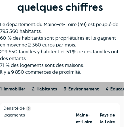
quelques chiffres
Le département du Maine-et-Loire (49) est peuplé de
795 560 habitants.
60 % des habitants sont propriétaires et ils gagnent
en moyenne 2 360 euros par mois.
219 650 familles y habitent et 51 % de ces familles ont
des enfants.
71 % des logements sont des maisons.
Il y a 9 850 commerces de proximité.
1-Immobilier
2-Habitants
3-Environnement
4-Educati
1-Immobilier
Critères
Maine-et-Loire
Comparé à la région Pays de la 
Densité de
?
logements
Maine-
Pays de
et-Loire
la Loire