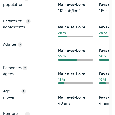
population
Maine-et-Loire
Pays de l
112 hab/km²
115 hab/
Enfants et
?
adolescents
Maine-et-Loire
Pays de l
26 %
25 %
Adultes
?
Maine-et-Loire
Pays de l
55 %
56 %
Personnes
?
âgées
Maine-et-Loire
Pays de l
18 %
19 %
Age
?
moyen
Maine-et-Loire
Pays de l
40 ans
41 ans
Nombre
?