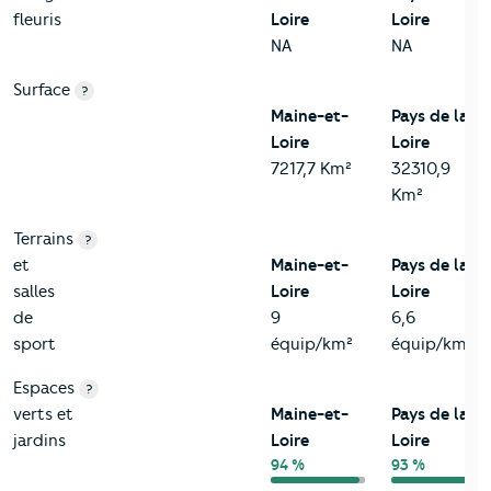
fleuris
Loire
Loire
NA
NA
Surface
?
Maine-et-
Pays de la
Loire
Loire
7217,7 Km²
32310,9
Km²
Terrains
?
et
Maine-et-
Pays de la
salles
Loire
Loire
de
9
6,6
sport
équip/km²
équip/km²
Espaces
?
verts et
Maine-et-
Pays de la
jardins
Loire
Loire
94 %
93 %