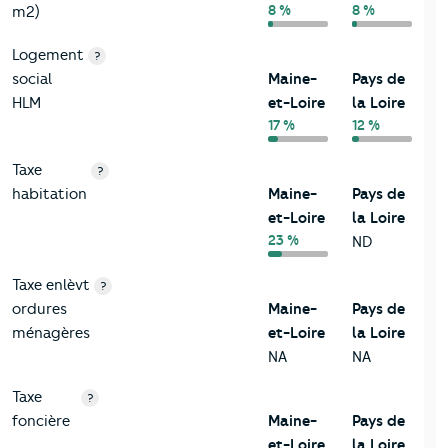
8 %
8 %
m2)
Logement
?
social
Maine-
Pays de
HLM
et-Loire
la Loire
17 %
12 %
Taxe
?
habitation
Maine-
Pays de
et-Loire
la Loire
23 %
ND
Taxe enlèvt
?
ordures
Maine-
Pays de
ménagères
et-Loire
la Loire
NA
NA
Taxe
?
foncière
Maine-
Pays de
et-Loire
la Loire