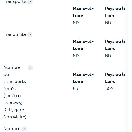
Transports
?
Maine-et-
Pays de la
Loire
Loire
ND
ND
Tranquilité
?
Maine-et-
Pays de la
Loire
Loire
ND
ND
Nombre
?
de
Maine-et-
Pays de la
transports
Loire
Loire
ferrés
63
305
(=métro,
tramway,
RER, gare
ferroviaire)
Nombre
?