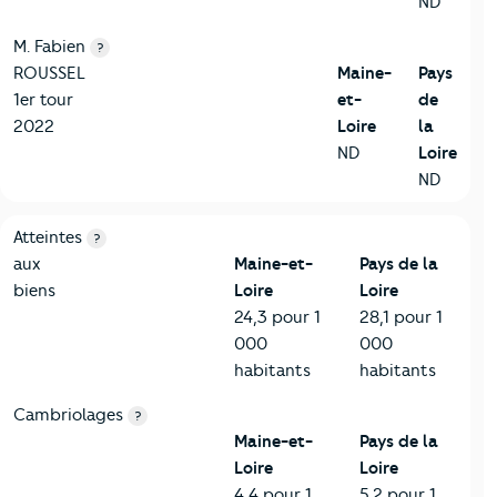
ND
M. Fabien
?
ROUSSEL
Maine-
Pays
1er tour
et-
de
2022
Loire
la
ND
Loire
ND
7-Sécurité
Critères
Maine-et-Loire
Comparé à la région Pays de la 
Atteintes
?
aux
Maine-et-
Pays de la
biens
Loire
Loire
24,3 pour 1
28,1 pour 1
000
000
habitants
habitants
Cambriolages
?
Maine-et-
Pays de la
Loire
Loire
4,4 pour 1
5,2 pour 1