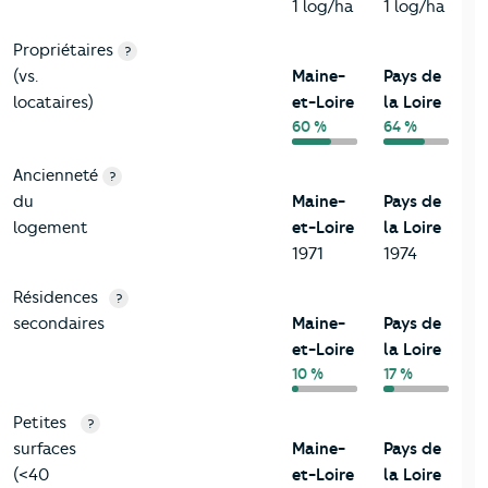
1 log/ha
1 log/ha
Propriétaires
?
(vs.
Maine-
Pays de
locataires)
et-Loire
la Loire
60 %
64 %
Ancienneté
?
du
Maine-
Pays de
logement
et-Loire
la Loire
1971
1974
Résidences
?
secondaires
Maine-
Pays de
et-Loire
la Loire
10 %
17 %
Petites
?
surfaces
Maine-
Pays de
(<40
et-Loire
la Loire