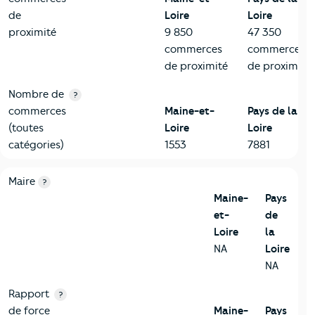
de
Loire
Loire
proximité
9 850
47 350
commerces
commerces
de proximité
de proximité
Nombre de
?
commerces
Maine-et-
Pays de la
(toutes
Loire
Loire
catégories)
1553
7881
6-Politique
Critères
Maine-et-Loire
Comparé à la région Pays de la 
Maire
?
Maine-
Pays
et-
de
Loire
la
NA
Loire
NA
Rapport
?
de force
Maine-
Pays