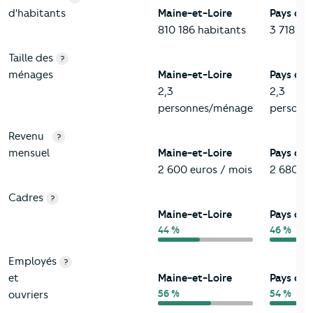
d'habitants
Maine-et-Loire
Pays de l
810 186 habitants
3 718 51
Taille des
?
ménages
Maine-et-Loire
Pays de l
2,3
2,3
personnes/ménage
personn
Revenu
?
mensuel
Maine-et-Loire
Pays de l
2 600 euros / mois
2 680 eu
Cadres
?
Maine-et-Loire
Pays de l
44 %
46 %
Employés
?
et
Maine-et-Loire
Pays de l
56 %
54 %
ouvriers