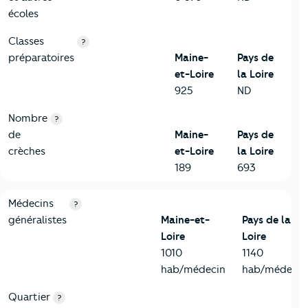
écoles
Classes
?
préparatoires
Maine-
Pays de
et-Loire
la Loire
925
ND
Nombre
?
de
Maine-
Pays de
crèches
et-Loire
la Loire
189
693
5-Commerces
Critères
Maine-et-Loire
Comparé à la région Pays de la 
Médecins
?
généralistes
Maine-et-
Pays de la
Loire
Loire
1010
1140
hab/médecin
hab/médecin
Quartier
?