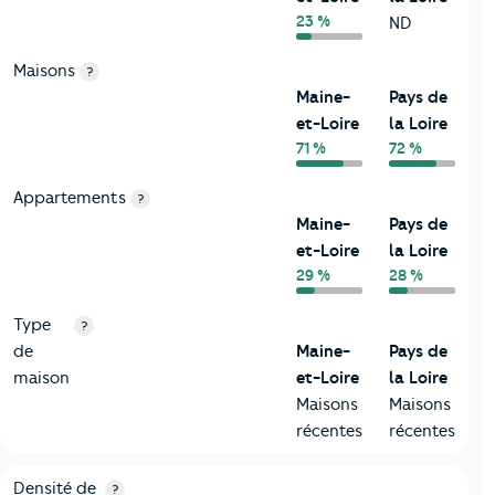
23 %
ND
Maisons
?
Maine-
Pays de
et-Loire
la Loire
71 %
72 %
Appartements
?
Maine-
Pays de
et-Loire
la Loire
29 %
28 %
Type
?
de
Maine-
Pays de
maison
et-Loire
la Loire
Maisons
Maisons
récentes
récentes
2-Habitants
Critères
Maine-et-Loire
Comparé à la région Pays de la 
Densité de
?