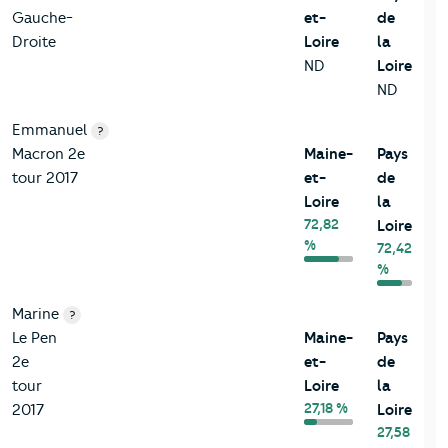
Gauche-
et-
de
Droite
Loire
la
ND
Loire
ND
Emmanuel
?
Macron 2e
Maine-
Pays
tour 2017
et-
de
Loire
la
72,82
Loire
%
72,42
%
Marine
?
Le Pen
Maine-
Pays
2e
et-
de
tour
Loire
la
27,18 %
2017
Loire
27,58