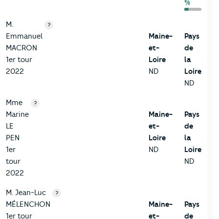
%
M.
?
Emmanuel
Maine-
Pays
MACRON
et-
de
1er tour
Loire
la
2022
ND
Loire
ND
Mme
?
Marine
Maine-
Pays
LE
et-
de
PEN
Loire
la
1er
ND
Loire
tour
ND
2022
M. Jean-Luc
?
MÉLENCHON
Maine-
Pays
1er tour
et-
de