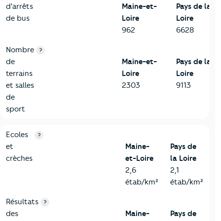
d'arrêts
Maine-et-
Pays de la
de bus
Loire
Loire
962
6628
Nombre
?
de
Maine-et-
Pays de la
terrains
Loire
Loire
et salles
2303
9113
de
sport
4-Education
Critères
Maine-et-Loire
Comparé à la région Pays de la 
Ecoles
?
et
Maine-
Pays de
crèches
et-Loire
la Loire
2,6
2,1
étab/km²
étab/km²
Résultats
?
des
Maine-
Pays de