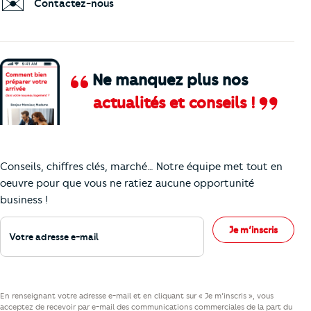
✉️
Contactez-nous
Ne manquez plus nos
actualités et conseils !
Comment je vais faire pour suivre le marc
Conseils, chiffres clés, marché… Notre équipe met tout en
oeuvre pour que vous ne ratiez aucune opportunité
business !
Votre adresse e-mail
Je m’inscris
En renseignant votre adresse e-mail et en cliquant sur « Je m’inscris », vous
acceptez de recevoir par e-mail des communications commerciales de la part du