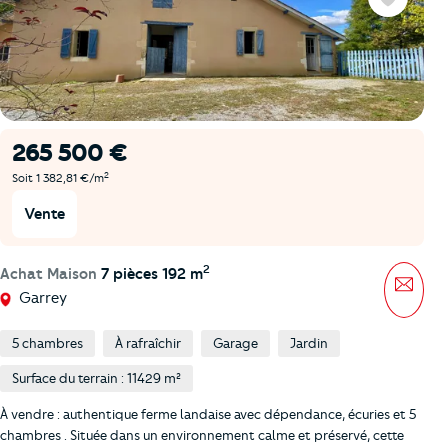
Favoris
265 500 €
2
Soit 1 382,81 €/m
Vente
2
Achat Maison
7 pièces 192 m
Mess
Garrey
5 chambres
À rafraîchir
Garage
Jardin
Surface du terrain : 11429 m²
À vendre : authentique ferme landaise avec dépendance, écuries et 5
chambres . Située dans un environnement calme et préservé, cette